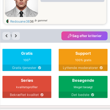
år gammel
Redouane38
36
1
Søg efter kriterier
Gratis
Support
%
100
100% gratis
Gratis tjenester
Lyttende moderatorer
Seriøs
Besøgende
kvalitetsprofiler
Meget besøgt
Bekræftet kvalitet
Det bedste