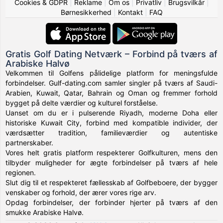
Cookies & GDPR
|
Reklame
|
Om os
|
Privatliv
|
Brugsvilkår
|
Børnesikkerhed
|
Kontakt
|
FAQ
Gratis Golf Dating Netværk – Forbind på tværs af
Arabiske Halvø
Velkommen til Golfens pålidelige platform for meningsfulde
forbindelser. Gulf-dating.com samler singler på tværs af Saudi-
Arabien, Kuwait, Qatar, Bahrain og Oman og fremmer forhold
bygget på delte værdier og kulturel forståelse.
Uanset om du er i pulserende Riyadh, moderne Doha eller
historiske Kuwait City, forbind med kompatible individer, der
værdsætter tradition, familieværdier og autentiske
partnerskaber.
Vores helt gratis platform respekterer Golfkulturen, mens den
tilbyder muligheder for ægte forbindelser på tværs af hele
regionen.
Slut dig til et respekteret fællesskab af Golfbeboere, der bygger
venskaber og forhold, der ærer vores rige arv.
Opdag forbindelser, der forbinder hjerter på tværs af den
smukke Arabiske Halvø.