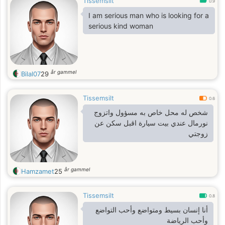
Tissemsilt
0.9
I am serious man who is looking for a
serious kind woman
år gammel
Bilal07
29
Tissemsilt
0.6
شخص له محل خاص به مسؤول واتزوج
نورمال عندي بيت سيارة اقبل سكن عن
زوجتي
år gammel
Hamzamet
25
Tissemsilt
0.8
أنا إنسان بسيط ومتواضع وأحب التواضع
وأحب الرياضة