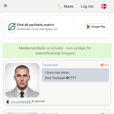
Gulf
Dating
Toggle
Mode
Log ind
navigation
💖
Find dit perfekte match
💖
Download vores datingapp nu!
💕
💕
Medlemsbilleder er private - kun synlige for
autentificerede brugere
Tissemsilt
0.6
I love ma mom
And football ⚽????
år gammel
Akram666
23