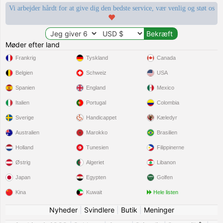
Vi arbejder hårdt for at give dig den bedste service, vær venlig og støt os
Møder efter land
Frankrig
Tyskland
Canada
Belgien
Schweiz
USA
Spanien
England
Mexico
Italien
Portugal
Colombia
Sverige
Handicappet
Kæledyr
Australien
Marokko
Brasilien
Holland
Tunesien
Filippinerne
Østrig
Algeriet
Libanon
Japan
Egypten
Golfen
Kina
Kuwait
Hele listen
Nyheder
|
Svindlere
|
Butik
|
Meninger