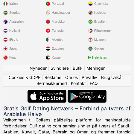
Italien
Portugal
Colombia
Sverige
Handicappet
Kæledyr
Australien
Marokko
Brasilien
Holland
Tunesien
Filippinerne
Østrig
Algeriet
Libanon
Japan
Egypten
Golfen
Kina
Kuwait
Hele listen
Nyheder
|
Svindlere
|
Butik
|
Meninger
Cookies & GDPR
|
Reklame
|
Om os
|
Privatliv
|
Brugsvilkår
|
Børnesikkerhed
|
Kontakt
|
FAQ
Gratis Golf Dating Netværk – Forbind på tværs af
Arabiske Halvø
Velkommen til Golfens pålidelige platform for meningsfulde
forbindelser. Gulf-dating.com samler singler på tværs af Saudi-
Arabien, Kuwait, Qatar, Bahrain og Oman og fremmer forhold