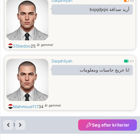
Daqahliyah
0.5
أريد صداقة bxjxjdjxjxi
år gammel
55bedoo
25
Daqahliyah
0.7
انا خريج حاسبات ومعلومات
år gammel
Mahmoud117
34
1
Søg efter kriterier