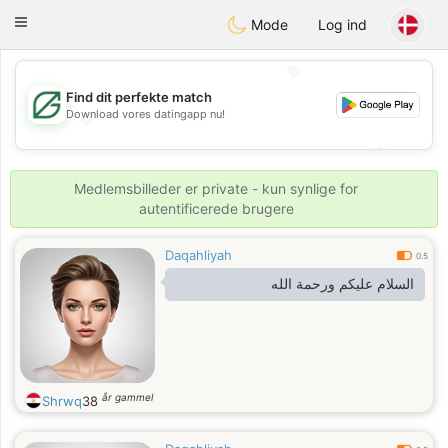
Gulf
Dating
Toggle
Mode
Log ind
navigation
💖
Find dit perfekte match
Download vores datingapp nu!
💖
💕
💕
Medlemsbilleder er private - kun synlige for
autentificerede brugere
Daqahliyah
0.5
السلام عليكم ورحمة الله
år gammel
Shrwq
38