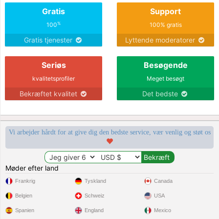
Gratis
Support
%
100
100% gratis
Gratis tjenester
Lyttende moderatorer
Seriøs
Besøgende
kvalitetsprofiler
Meget besøgt
Bekræftet kvalitet
Det bedste
Vi arbejder hårdt for at give dig den bedste service, vær venlig og støt os
Møder efter land
Frankrig
Tyskland
Canada
Belgien
Schweiz
USA
Spanien
England
Mexico