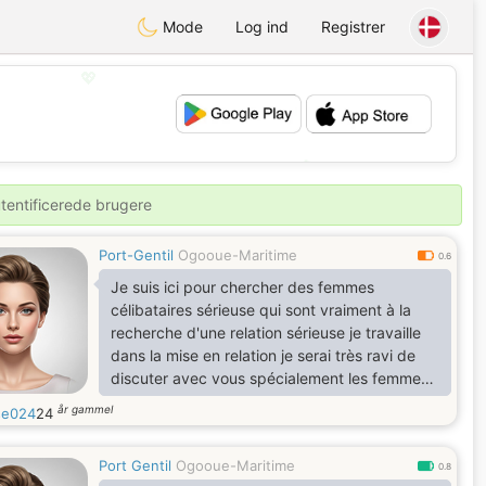
Mode
Log ind
Registrer
💖
💕
utentificerede brugere
Port-Gentil
Ogooue-Maritime
0.6
Je suis ici pour chercher des femmes
célibataires sérieuse qui sont vraiment à la
recherche d'une relation sérieuse je travaille
dans la mise en relation je serai très ravi de
discuter avec vous spécialement les femmes
du Gabon merci de m'écrire en privé pour plus
år gammel
se024
24
d'informations svp blagueur s'abstenir.merci
Port Gentil
Ogooue-Maritime
0.8