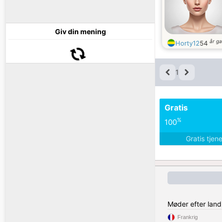
Giv din mening
år g
Horty12
54
1
Gratis
%
100
Gratis tjen
Møder efter land
Frankrig