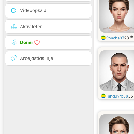
Videoopkald
Aktiviteter
år
Chacha07
28
Doner
Arbejdstidslinje
Tanguyrb88
35