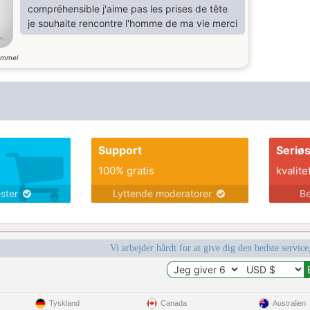
compréhensible j'aime pas les prises de tête
je souhaite rencontre l'homme de ma vie merci
ammel
Support
Seriø
100% gratis
kvalite
ester
Lyttende moderatorer
Be
Vi arbejder hårdt for at give dig den bedste service
Tyskland
Canada
Australien