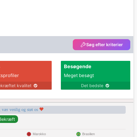
Søg efter kriterier
s
Besøgende
tsprofiler
Meget besøgt
kræftet kvalitet
Det bedste
, vær venlig og støt os
Marokko
Brasilien