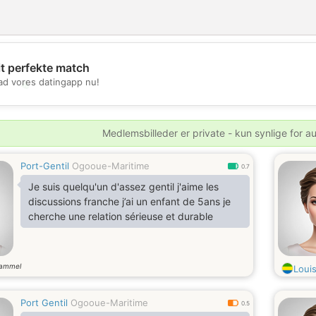
it perfekte match
d vores datingapp nu!
💖
💕
Medlemsbilleder er private - kun synlige for a
Port-Gentil
Ogooue-Maritime
0.7
Je suis quelqu'un d'assez gentil j'aime les
discussions franche j’ai un enfant de 5ans je
cherche une relation sérieuse et durable
gammel
Loui
Port Gentil
Ogooue-Maritime
0.5