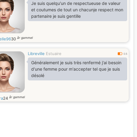
Je suis quelqu'un de respectueuse de valeur
et coutumes de tout un chacunje respect mon
partenaire je suis gentille
år gammel
elle96
30
Libreville
Estuaire
0.5
Généralement je suis très renfermé j'ai besoin
d'une femme pour m'accepter tel que je suis
désolé
år gammel
ra
24