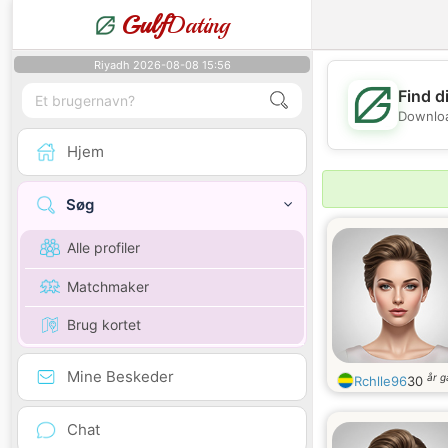
Gulf
Dating
Riyadh 2026-08-08 15:56
Find d
Downloa
Hjem
Søg
Alle profiler
Matchmaker
Brug kortet
Mine Beskeder
år 
Rchlle96
30
Chat