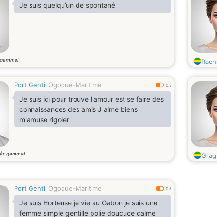
Je suis quelqu’un de spontané
 gammel
Rach
Port Gentil
Ogooue-Maritime
0.5
Je suis ici pour trouve l'amour est se faire des
connaissances des amis J aime biens
m'amuse rigoler
år gammel
Grag
Port Gentil
Ogooue-Maritime
0.5
Je suis Hortense je vie au Gabon je suis une
femme simple gentille polie doucuce calme