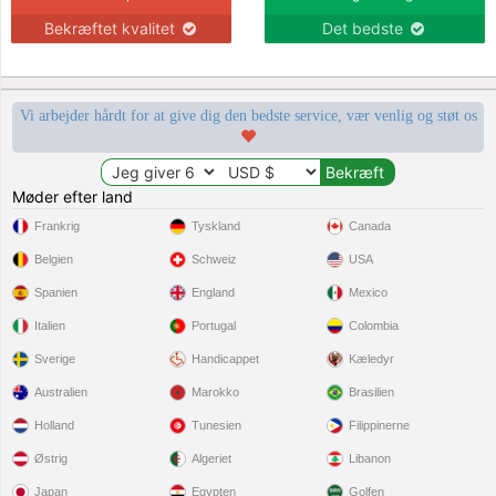
Bekræftet kvalitet
Det bedste
Vi arbejder hårdt for at give dig den bedste service, vær venlig og støt os
Møder efter land
Frankrig
Tyskland
Canada
Belgien
Schweiz
USA
Spanien
England
Mexico
Italien
Portugal
Colombia
Sverige
Handicappet
Kæledyr
Australien
Marokko
Brasilien
Holland
Tunesien
Filippinerne
Østrig
Algeriet
Libanon
Japan
Egypten
Golfen