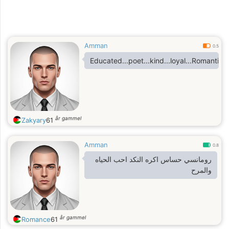
Amman
0.5
Educated...poet...kind...loyal...Romantic
år gammel
Zakyary
61
Amman
0.8
رومانسي حساس اكره النكد احب الحياه
والمرح
år gammel
Romance
61