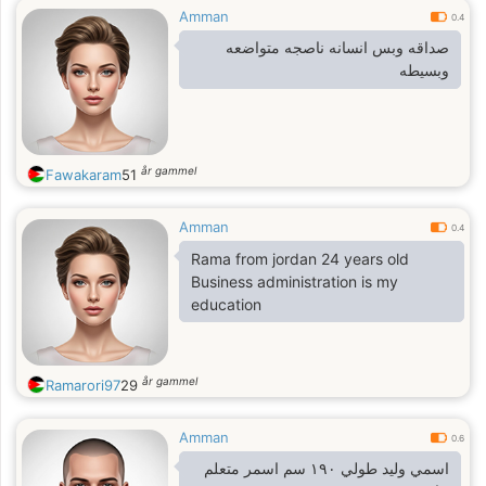
Amman
0.4
صداقه وبس انسانه ناصجه متواضعه
وبسيطه
år gammel
Fawakaram
51
Amman
0.4
Rama from jordan 24 years old
Business administration is my
education
år gammel
Ramarori97
29
Amman
0.6
اسمي وليد طولي ١٩٠ سم اسمر متعلم