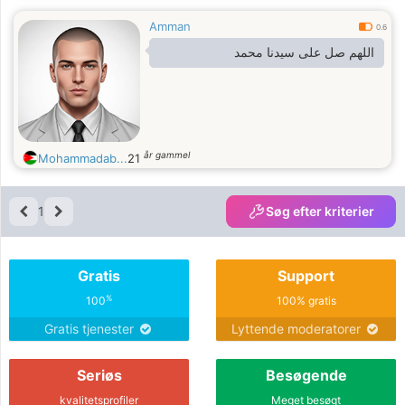
Amman
0.6
اللهم صل على سيدنا محمد
år gammel
Mohammadab...
21
1
Søg efter kriterier
Gratis
Support
%
100
100% gratis
Gratis tjenester
Lyttende moderatorer
Seriøs
Besøgende
kvalitetsprofiler
Meget besøgt