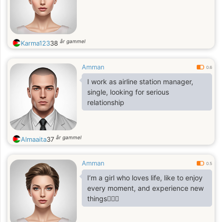
år gammel
Karma123
38
Amman
0.6
I work as airline station manager,
single, looking for serious
relationship
år gammel
Almaaita
37
Amman
0.5
I’m a girl who loves life, like to enjoy
every moment, and experience new
things🙆🏻‍♀️