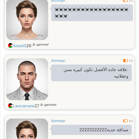
Amman
0.2
💓💓💓💓💓💓💓💓💓💓💓💓💓💓💓💓💓
💓💓💓
år gammel
AseelS
26
Amman
0.5
.علاقه جاده الأفضل تكون كبيره بسن
وعقلانيه
år gammel
Lworansee
27
Amman
0.2
صداقة جدية22222222222