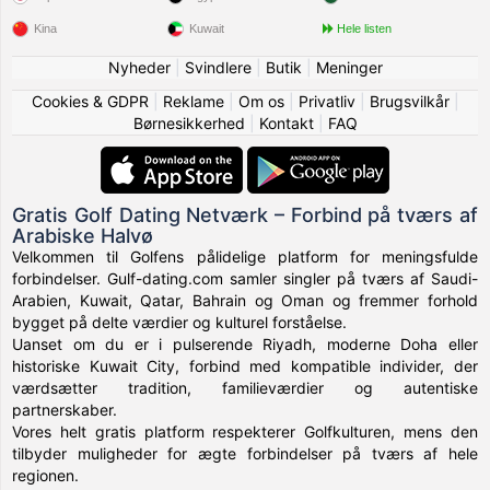
Kina
Kuwait
Hele listen
Nyheder
|
Svindlere
|
Butik
|
Meninger
Cookies & GDPR
|
Reklame
|
Om os
|
Privatliv
|
Brugsvilkår
|
Børnesikkerhed
|
Kontakt
|
FAQ
Gratis Golf Dating Netværk – Forbind på tværs af
Arabiske Halvø
Velkommen til Golfens pålidelige platform for meningsfulde
forbindelser. Gulf-dating.com samler singler på tværs af Saudi-
Arabien, Kuwait, Qatar, Bahrain og Oman og fremmer forhold
bygget på delte værdier og kulturel forståelse.
Uanset om du er i pulserende Riyadh, moderne Doha eller
historiske Kuwait City, forbind med kompatible individer, der
værdsætter tradition, familieværdier og autentiske
partnerskaber.
Vores helt gratis platform respekterer Golfkulturen, mens den
tilbyder muligheder for ægte forbindelser på tværs af hele
regionen.