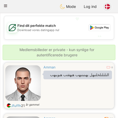
Gulf
Dating
Toggle
Mode
Log ind
navigation
💖
Find dit perfekte match
💖
Download vores datingapp nu!
💕
💕
Medlemsbilleder er private - kun synlige for
autentificerede brugere
Amman
0
النلنلنلخلنبهل بهبنبنبهب هبهقنب هبوببهب
år gammel
Jfuffh
21