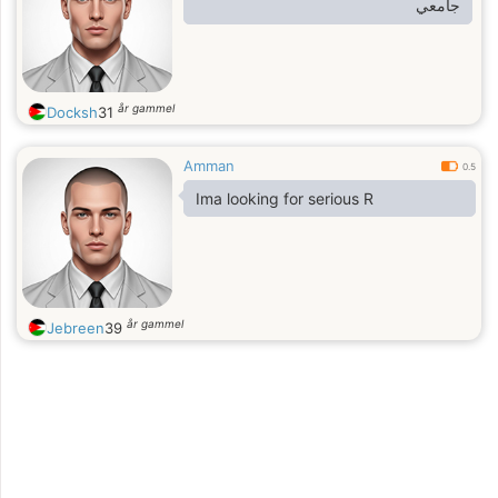
جامعي
år gammel
Docksh
31
Amman
0.5
Ima looking for serious R
år gammel
Jebreen
39