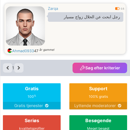
Zarqa
0.5
رجل ابحث عن الحلال زواج مسيار
år gammel
Ahmad0933
47
1
Søg efter kriterier
Gratis
Support
%
100
100% gratis
Gratis tjenester
Lyttende moderatorer
Seriøs
Besøgende
kvalitetsprofiler
Meget besøgt