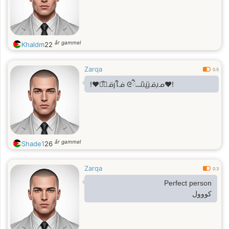
år gammel
Khaldm
22
Zarqa
0.5
!❤️ᤂ᪱⎽ᓆȷใᓅ ᘓཻ⎽ɹɹ̈̇ɹ͜ɹ̈ᓆɹ̣ᓄ❤️!
år gammel
Shade1
26
Zarqa
0.3
Perfect person
كووول