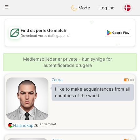
Gulf
Dating
Toggle
Mode
Log ind
navigation
💖
Find dit perfekte match
💖
Download vores datingapp nu!
💕
💕
Medlemsbilleder er private - kun synlige for
autentificerede brugere
Zarqa
0.3
I like to make acquaintances from all
countries of the world
år gammel
Halandkap
26