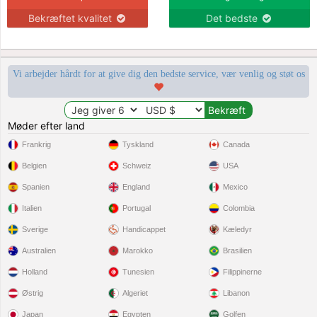
Bekræftet kvalitet
Det bedste
Vi arbejder hårdt for at give dig den bedste service, vær venlig og støt os
Møder efter land
Frankrig
Tyskland
Canada
Belgien
Schweiz
USA
Spanien
England
Mexico
Italien
Portugal
Colombia
Sverige
Handicappet
Kæledyr
Australien
Marokko
Brasilien
Holland
Tunesien
Filippinerne
Østrig
Algeriet
Libanon
Japan
Egypten
Golfen