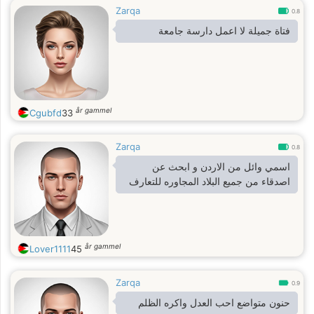
Zarqa
0.8
فتاة جميلة لا اعمل دارسة جامعة
år gammel
Cgubfd
33
Zarqa
0.8
اسمي وائل من الاردن و ابحث عن
اصدقاء من جميع البلاد المجاوره للتعارف
år gammel
Lover1111
45
Zarqa
0.9
حنون متواضع احب العدل واكره الظلم