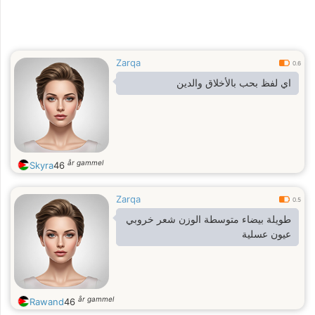
Zarqa
0.6
اي لفظ بحب بالأخلاق والدين
år gammel
Skyra
46
Zarqa
0.5
طويلة بيضاء متوسطة الوزن شعر خروبي
عيون عسلية
år gammel
Rawand
46