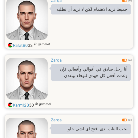
Zarqa
0.6
جميعنا نريد الاهتمام لكن لا نريد أن نطلبه
år gammel
Rafat90
33
Zarqa
0.6
أنا رجل صادق في أقوالي وأفعالي فإن
وعدت أفعل كل جهدي للوفاء بوعدي.
år gammel
Karm123
30
Zarqa
0.3
بحب البنات بدي افتح اي اشي حلو