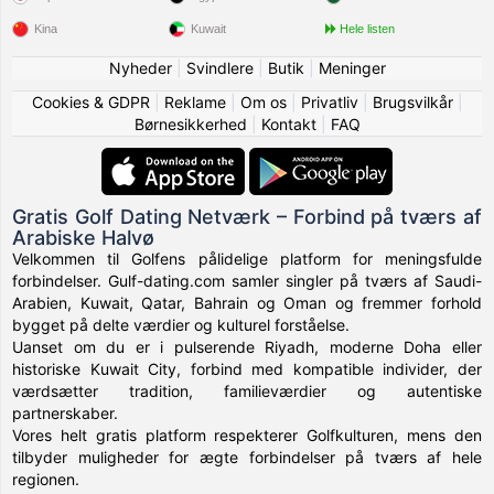
Kina
Kuwait
Hele listen
Nyheder
|
Svindlere
|
Butik
|
Meninger
Cookies & GDPR
|
Reklame
|
Om os
|
Privatliv
|
Brugsvilkår
|
Børnesikkerhed
|
Kontakt
|
FAQ
Gratis Golf Dating Netværk – Forbind på tværs af
Arabiske Halvø
Velkommen til Golfens pålidelige platform for meningsfulde
forbindelser. Gulf-dating.com samler singler på tværs af Saudi-
Arabien, Kuwait, Qatar, Bahrain og Oman og fremmer forhold
bygget på delte værdier og kulturel forståelse.
Uanset om du er i pulserende Riyadh, moderne Doha eller
historiske Kuwait City, forbind med kompatible individer, der
værdsætter tradition, familieværdier og autentiske
partnerskaber.
Vores helt gratis platform respekterer Golfkulturen, mens den
tilbyder muligheder for ægte forbindelser på tværs af hele
regionen.