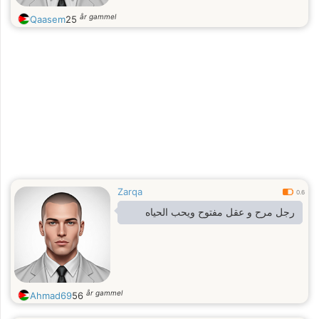
år gammel
Qaasem
25
Zarqa
0.6
رجل مرح و عقل مفتوح ويحب الحياه
år gammel
Ahmad69
56