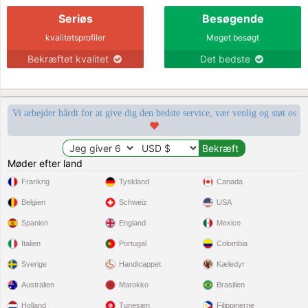
Seriøs
Besøgende
kvalitetsprofiler
Meget besøgt
Bekræftet kvalitet
Det bedste
Vi arbejder hårdt for at give dig den bedste service, vær venlig og støt os
Møder efter land
Frankrig
Tyskland
Canada
Belgien
Schweiz
USA
Spanien
England
Mexico
Italien
Portugal
Colombia
Sverige
Handicappet
Kæledyr
Australien
Marokko
Brasilien
Holland
Tunesien
Filippinerne