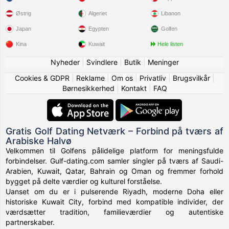
Østrig
Algeriet
Libanon
Japan
Egypten
Golfen
Kina
Kuwait
Hele listen
Nyheder
|
Svindlere
|
Butik
|
Meninger
Cookies & GDPR
|
Reklame
|
Om os
|
Privatliv
|
Brugsvilkår
|
Børnesikkerhed
|
Kontakt
|
FAQ
Gratis Golf Dating Netværk – Forbind på tværs af
Arabiske Halvø
Velkommen til Golfens pålidelige platform for meningsfulde
forbindelser. Gulf-dating.com samler singler på tværs af Saudi-
Arabien, Kuwait, Qatar, Bahrain og Oman og fremmer forhold
bygget på delte værdier og kulturel forståelse.
Uanset om du er i pulserende Riyadh, moderne Doha eller
historiske Kuwait City, forbind med kompatible individer, der
værdsætter tradition, familieværdier og autentiske
partnerskaber.