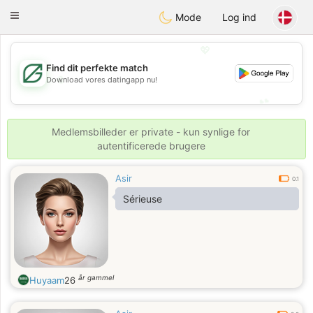
Gulf
Dating
Toggle
Mode
Log ind
navigation
💖
Find dit perfekte match
💖
Download vores datingapp nu!
💕
💕
Medlemsbilleder er private - kun synlige for
autentificerede brugere
Asir
0.1
Sérieuse
år gammel
Huyaam
26