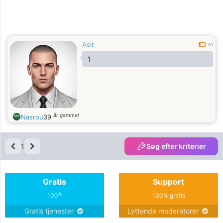
Asir
0.1
1
år gammel
Nasrou
39
1
Søg efter kriterier
Gratis
Support
%
100
100% gratis
Gratis tjenester
Lyttende moderatorer