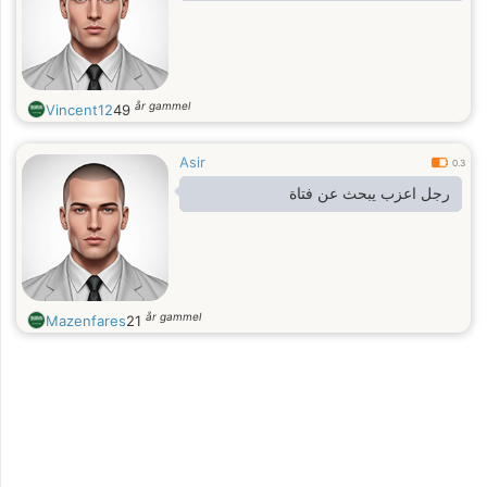
år gammel
Vincent12
49
Asir
0.3
رجل اعزب يبحث عن فتاة
år gammel
Mazenfares
21