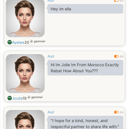
Asir
0.2
Hey im ella
år gammel
Ayatee
20
Asir
0.3
Hi Im Jolie Im From Morocco Exactly
Rabat How About You???
år gammel
Joulia
19
Asir
0.3
"I hope for a kind, honest, and
respectful partner to share life with."