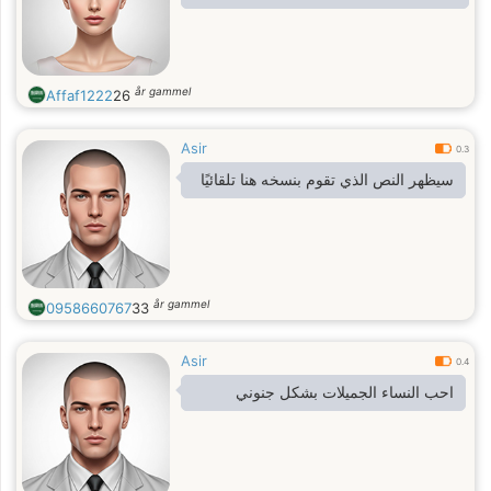
år gammel
Affaf1222
26
Asir
0.3
سيظهر النص الذي تقوم بنسخه هنا تلقائيًا
år gammel
0958660767
33
Asir
0.4
احب النساء الجميلات بشكل جنوني