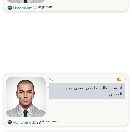
år gammel
Almotayam
39
اؤخحؤمضمضتساؤوؤتهععي
Asir
0.3
أنا شب طالب جامعي اسمي محمد
الحسين
år gammel
Mohammed0
23