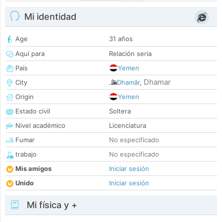
Mi identidad
Age
31 años
Aquí para
Relación seria
País
Yemen
Dhamar
City
Dhamār
,
Origin
Yemen
Estado civil
Soltera
Nivel académico
Licenciatura
Fumar
No especificado
trabajo
No especificado
Mis amigos
Iniciar sesión
Unido
Iniciar sesión
Mi física y +