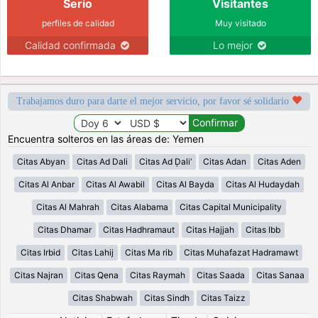
Serio
Visitantes
perfiles de calidad
Muy visitado
Calidad confirmada
Lo mejor
Trabajamos duro para darte el mejor servicio, por favor sé solidario
Encuentra solteros en las áreas de: Yemen
Citas Abyan
Citas Ad Dali
Citas Ad Ḑali‘
Citas Adan
Citas Aden
Citas Al Anbar
Citas Al Awabil
Citas Al Bayda
Citas Al Hudaydah
Citas Al Mahrah
Citas Alabama
Citas Capital Municipality
Citas Dhamar
Citas Hadhramaut
Citas Hajjah
Citas Ibb
Citas Irbid
Citas Lahij
Citas Ma rib
Citas Muhafazat Hadramawt
Citas Najran
Citas Qena
Citas Raymah
Citas Saada
Citas Sanaa
Citas Shabwah
Citas Sindh
Citas Taizz