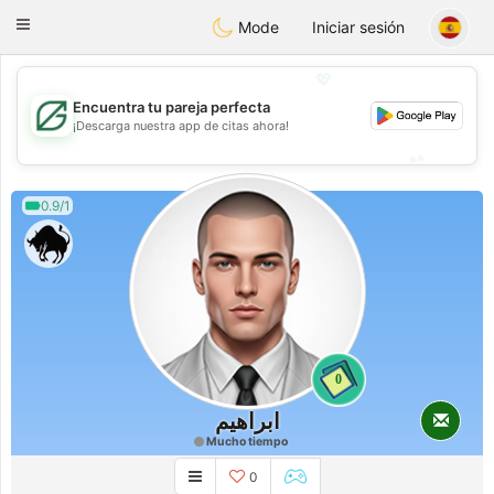
Gulf
Dating
Toggle
Mode
Iniciar sesión
navigation
💖
Encuentra tu pareja perfecta
💖
¡Descarga nuestra app de citas ahora!
💕
💕
0.9/1
0
ابراهيم
Mucho tiempo
0