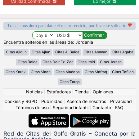
Calidad confirmada
Lo mejor
Trabajamos duro para darte el mejor servicio, por favor sé solidario
Encuentra solteros en las áreas de: Jordania
Citas Ajloun
Citas Ajlun
Citas Al Balqa
Citas Amman
Citas Aqaba
Citas Balqa
Citas Deir Ez-Zor
Citas Irbid
Citas Jerash
Citas Karak
Citas Maan
Citas Madaba
Citas Mafraq
Citas Tafilah
Citas Zarqa
Noticias
|
Estafadores
|
Tienda
|
Opiniones
Cookies y RGPD
|
Publicidad
|
Acerca de nosotros
|
Privacidad
|
Términos de uso
|
Seguridad infantil
|
Contacto
|
FAQ
Red de Citas del Golfo Gratis – Conecta por la