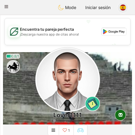
Gulf
Dating
Toggle
Mode
Iniciar sesión
navigation
💖
Encuentra tu pareja perfecta
¡Descarga nuestra app de citas ahora!
💖
💕
💕
0.8/1
1
Lover1111
Mucho tiempo
1