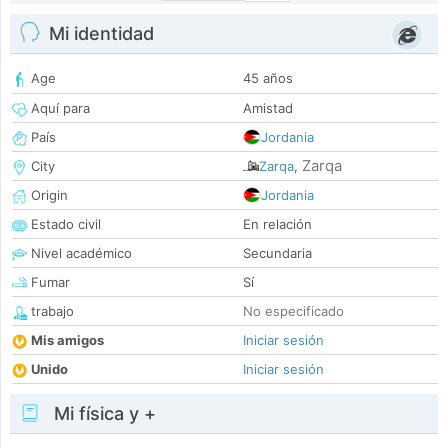
Mi identidad
Age
45 años
Aquí para
Amistad
País
Jordania
Zarqa
City
Zarqa
,
Origin
Jordania
Estado civil
En relación
Nivel académico
Secundaria
Fumar
Sí
trabajo
No especificado
Mis amigos
Iniciar sesión
Unido
Iniciar sesión
Mi física y +