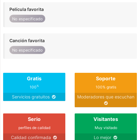
Película favorita
No especificado
Canción favorita
No especificado
Gratis
Soporte
%
100
100% gratis
Servicios gratuitos
Moderadores que escuchan
Serio
Visitantes
perfiles de calidad
Muy visitado
Calidad confirmada
Lo mejor