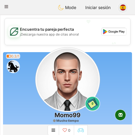
Gulf
Dating
Toggle
Mode
Iniciar sesión
navigation
💖
Encuentra tu pareja perfecta
💖
¡Descarga nuestra app de citas ahora!
💕
💕
0.3/1
0
Momo99
Mucho tiempo
0