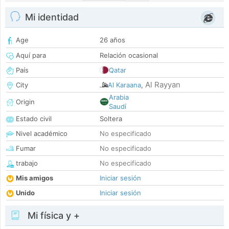
Mi identidad
Age
26 años
Aquí para
Relación ocasional
País
Qatar
Al Rayyan
City
Al Karaana
,
Arabia
Origin
Saudí
Estado civil
Soltera
Nivel académico
No especificado
Fumar
No especificado
trabajo
No especificado
Mis amigos
Iniciar sesión
Unido
Iniciar sesión
Mi física y +