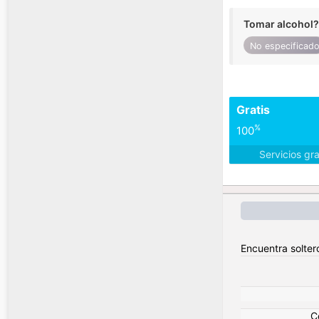
Tomar alcohol?
No especificad
Gratis
%
100
Servicios gr
Encuentra solter
C