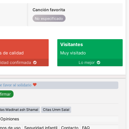
Canción favorita
No especificado
Visitantes
s de calidad
Muy visitado
lidad confirmada
Lo mejor
r favor sé solidario
tas Madinat ash Shamal
Citas Umm Salal
|
Opiniones
nos de uso
|
Seguridad infantil
|
Contacto
|
FAQ