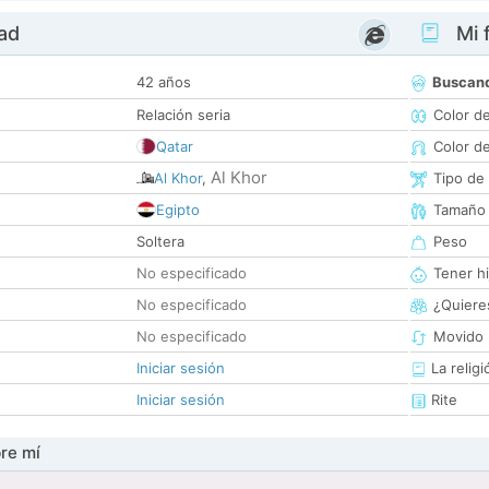
dad
Mi f
42 años
Buscan
Relación seria
Color d
Qatar
Color d
Al Khor
Al Khor
,
Tipo de
Egipto
Tamaño
Soltera
Peso
No especificado
Tener hi
No especificado
¿Quieres
No especificado
Movido 
Iniciar sesión
La religi
Iniciar sesión
Rite
re mí