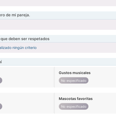
ro de mi pareja.
s que deben ser respetados
lizado ningún criterio
í
Gustos musicales
o
No especificado
Mascotas favoritas
o
No especificado