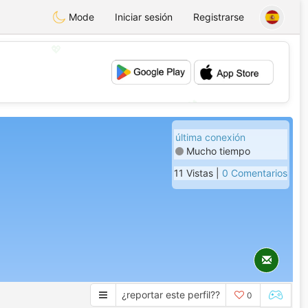
Mode
Iniciar sesión
Registrarse
💖
💕
última conexión
Mucho tiempo
11 Vistas |
0 Comentarios
¿reportar este perfil??
0