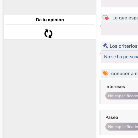
Lo que espe
Da tu opinión
Los criterio
No se ha persona
conocer a m
Intereses
No especificad
Paseo
No especificad