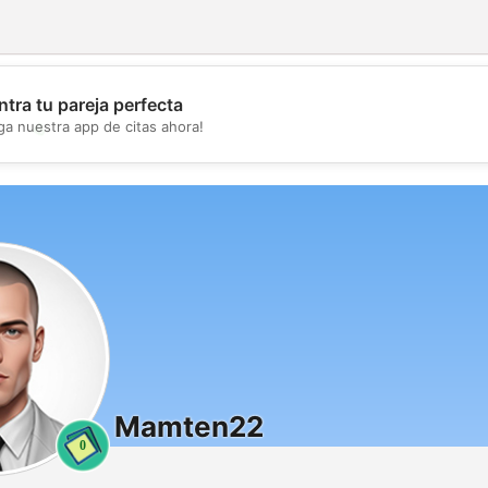
tra tu pareja perfecta
💖
ga nuestra app de citas ahora!
💕
Mamten22
0