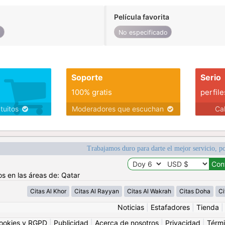
Película favorita
o
No especificado
Soporte
Serio
100% gratis
perfile
atuitos
Moderadores que escuchan
Ca
Trabajamos duro para darte el mejor servicio, po
os en las áreas de: Qatar
Citas Al Khor
Citas Al Rayyan
Citas Al Wakrah
Citas Doha
Ci
Noticias
|
Estafadores
|
Tienda
ookies y RGPD
|
Publicidad
|
Acerca de nosotros
|
Privacidad
|
Térmi