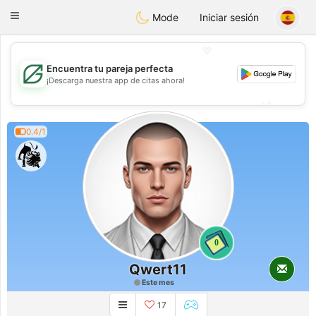
Gulf
Dating
Toggle
Mode
Iniciar sesión
navigation
💖
Encuentra tu pareja perfecta
💖
¡Descarga nuestra app de citas ahora!
💕
💕
0.4/1
0
Qwert11
Este mes
17