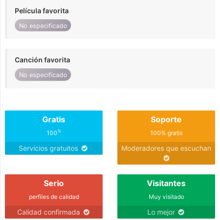
Película favorita
No especificado
Canción favorita
No especificado
Gratis
Soporte
%
100
100% gratis
Servicios gratuitos
Moderadores que escuchan
Serio
Visitantes
perfiles de calidad
Muy visitado
Calidad confirmada
Lo mejor