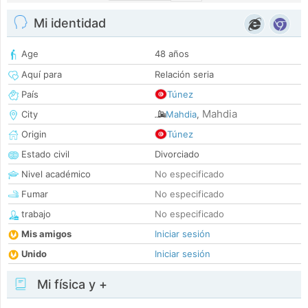
Mi identidad
Age
48 años
Aquí para
Relación seria
País
Túnez
Mahdia
City
Mahdia
,
Origin
Túnez
Estado civil
Divorciado
Nivel académico
No especificado
Fumar
No especificado
trabajo
No especificado
Mis amigos
Iniciar sesión
Unido
Iniciar sesión
Mi física y +