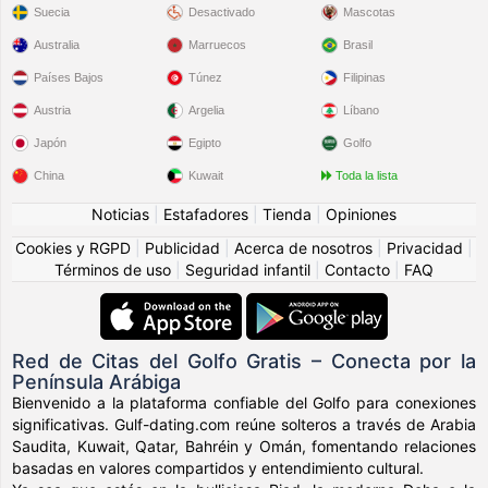
Suecia
Desactivado
Mascotas
Australia
Marruecos
Brasil
Países Bajos
Túnez
Filipinas
Austria
Argelia
Líbano
Japón
Egipto
Golfo
China
Kuwait
Toda la lista
Noticias
|
Estafadores
|
Tienda
|
Opiniones
Cookies y RGPD
|
Publicidad
|
Acerca de nosotros
|
Privacidad
|
Términos de uso
|
Seguridad infantil
|
Contacto
|
FAQ
Red de Citas del Golfo Gratis – Conecta por la
Península Arábiga
Bienvenido a la plataforma confiable del Golfo para conexiones
significativas. Gulf-dating.com reúne solteros a través de Arabia
Saudita, Kuwait, Qatar, Bahréin y Omán, fomentando relaciones
basadas en valores compartidos y entendimiento cultural.