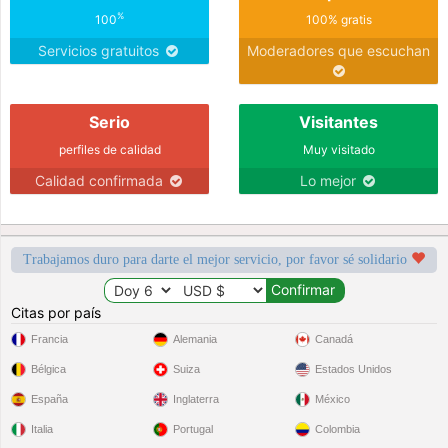
%
100
100% gratis
Servicios gratuitos
Moderadores que escuchan
Serio
Visitantes
perfiles de calidad
Muy visitado
Calidad confirmada
Lo mejor
Trabajamos duro para darte el mejor servicio, por favor sé solidario
Citas por país
Francia
Alemania
Canadá
Bélgica
Suiza
Estados Unidos
España
Inglaterra
México
Italia
Portugal
Colombia