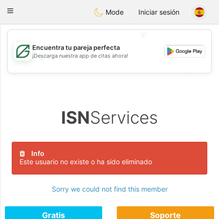
Gulf
Dating
Toggle
Mode
Iniciar sesión
navigation
💖
Encuentra tu pareja perfecta
¡Descarga nuestra app de citas ahora!
💖
💕
💕
ISN
Services
Info
Este usuario no existe o ha sido eliminado
Sorry we could not find this member
Gratis
Soporte