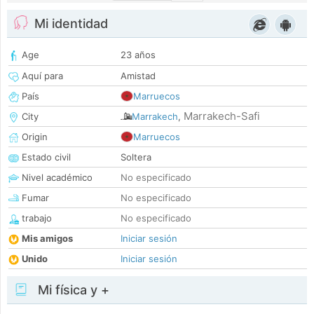
Mi identidad
Age
23 años
Aquí para
Amistad
País
Marruecos
Marrakech-Safi
City
Marrakech
,
Origin
Marruecos
Estado civil
Soltera
Nivel académico
No especificado
Fumar
No especificado
trabajo
No especificado
Mis amigos
Iniciar sesión
Unido
Iniciar sesión
Mi física y +