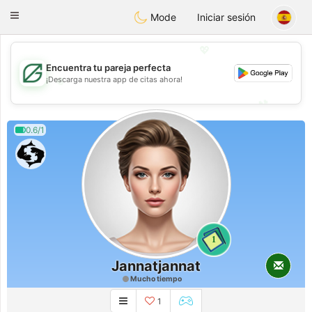
Gulf
Dating
Toggle
Mode
Iniciar sesión
navigation
💖
Encuentra tu pareja perfecta
💖
¡Descarga nuestra app de citas ahora!
💕
💕
0.6/1
1
Jannatjannat
Mucho tiempo
1