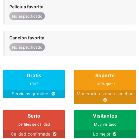
Película favorita
No especificado
Canción favorita
No especificado
Gratis
Soporte
%
100
100% gratis
Servicios gratuitos
Moderadores que escuchan
Serio
Visitantes
perfiles de calidad
Muy visitado
Calidad confirmada
Lo mejor