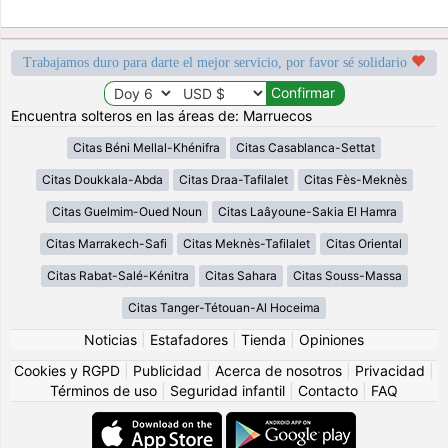
Trabajamos duro para darte el mejor servicio, por favor sé solidario
Encuentra solteros en las áreas de: Marruecos
Citas Béni Mellal-Khénifra
Citas Casablanca-Settat
Citas Doukkala-Abda
Citas Draa-Tafilalet
Citas Fès-Meknès
Citas Guelmim-Oued Noun
Citas Laâyoune-Sakia El Hamra
Citas Marrakech-Safi
Citas Meknès-Tafilalet
Citas Oriental
Citas Rabat-Salé-Kénitra
Citas Sahara
Citas Souss-Massa
Citas Tanger-Tétouan-Al Hoceima
Noticias
|
Estafadores
|
Tienda
|
Opiniones
Cookies y RGPD
|
Publicidad
|
Acerca de nosotros
|
Privacidad
|
Términos de uso
|
Seguridad infantil
|
Contacto
|
FAQ