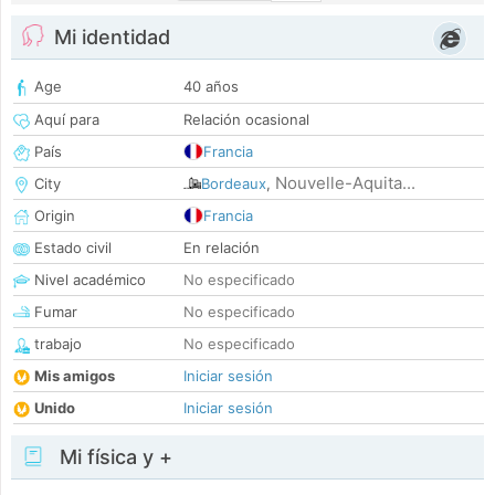
Mi identidad
Age
40 años
Aquí para
Relación ocasional
País
Francia
Nouvelle-Aquita...
City
Bordeaux
,
Origin
Francia
Estado civil
En relación
Nivel académico
No especificado
Fumar
No especificado
trabajo
No especificado
Mis amigos
Iniciar sesión
Unido
Iniciar sesión
Mi física y +