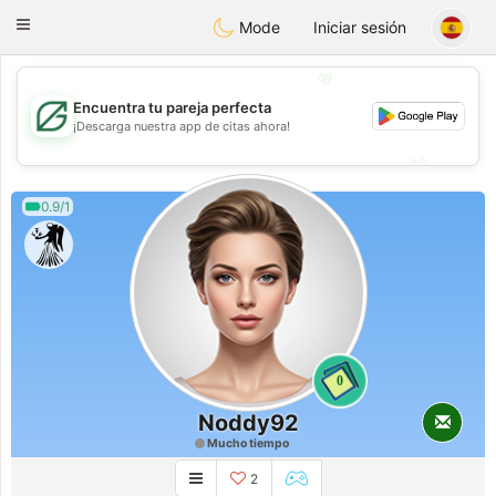
Gulf
Dating
Toggle
Mode
Iniciar sesión
navigation
💖
Encuentra tu pareja perfecta
💖
¡Descarga nuestra app de citas ahora!
💕
💕
0.9/1
0
Noddy92
Mucho tiempo
2