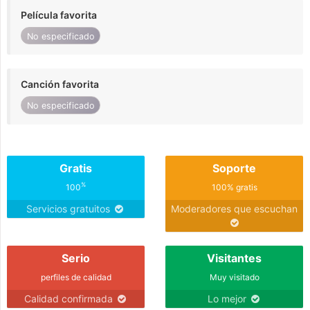
Película favorita
No especificado
Canción favorita
No especificado
Gratis
Soporte
%
100
100% gratis
Servicios gratuitos
Moderadores que escuchan
Serio
Visitantes
perfiles de calidad
Muy visitado
Calidad confirmada
Lo mejor