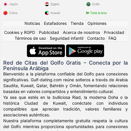
Japón
Egipto
Golfo
China
Kuwait
Toda la lista
Noticias
|
Estafadores
|
Tienda
|
Opiniones
Cookies y RGPD
|
Publicidad
|
Acerca de nosotros
|
Privacidad
|
Términos de uso
|
Seguridad infantil
|
Contacto
|
FAQ
Red de Citas del Golfo Gratis – Conecta por la
Península Arábiga
Bienvenido a la plataforma confiable del Golfo para conexiones
significativas. Gulf-dating.com reúne solteros a través de Arabia
Saudita, Kuwait, Qatar, Bahréin y Omán, fomentando relaciones
basadas en valores compartidos y entendimiento cultural.
Ya sea que estés en la bulliciosa Riad, la moderna Doha o la
histórica Ciudad de Kuwait, conéctate con individuos
compatibles que aprecian tradición, valores familiares y
asociaciones auténticas.
Nuestra plataforma completamente gratuita respeta la cultura
del Golfo mientras proporciona oportunidades para conexiones