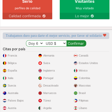
Serio
Visitantes
perfiles de calidad
Muy visitado
Calidad confirmada
Lo mejor
Trabajamos duro para darte el mejor servicio, por favor sé solidario
Citas por país
Francia
Alemania
Canadá
Bélgica
Suiza
Estados Unidos
España
Inglaterra
México
Italia
Portugal
Colombia
Suecia
Desactivado
Mascotas
Australia
Marruecos
Brasil
Países Bajos
Túnez
Filipinas
Austria
Argelia
Líbano