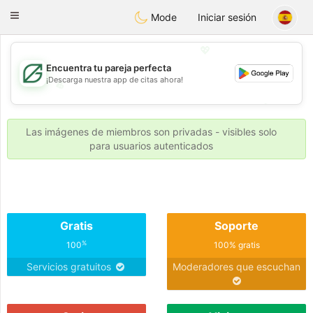
Gulf
Dating
Toggle
Mode
Iniciar sesión
navigation
💖
Encuentra tu pareja perfecta
¡Descarga nuestra app de citas ahora!
💖
💕
💕
Las imágenes de miembros son privadas - visibles solo
para usuarios autenticados
Gratis
Soporte
%
100
100% gratis
Servicios gratuitos
Moderadores que escuchan