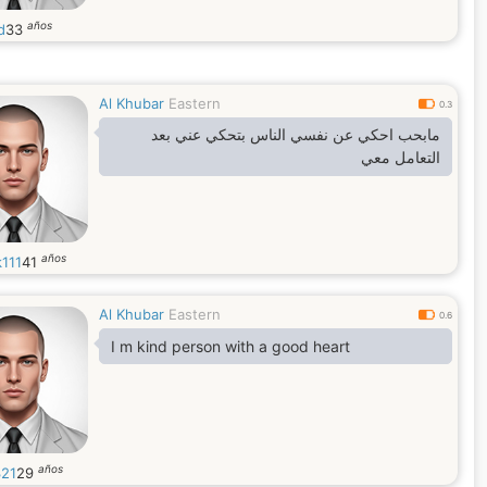
años
d
33
Al Khubar
Eastern
0.3
مابحب احكي عن نفسي الناس بتحكي عني بعد
التعامل معي
años
k111
41
Al Khubar
Eastern
0.6
I m kind person with a good heart
años
21
29