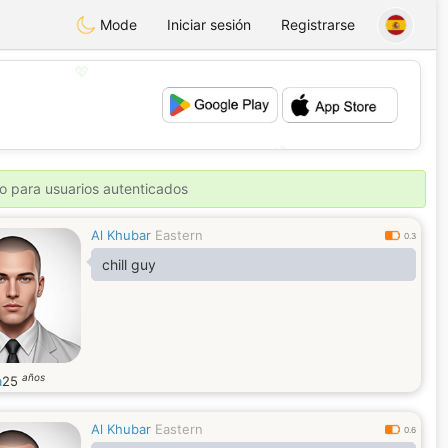
Mode
Iniciar sesión
Registrarse
💖
💕
o para usuarios autenticados
Al Khubar
Eastern
0.3
chill guy
años
a
25
Al Khubar
Eastern
0.6