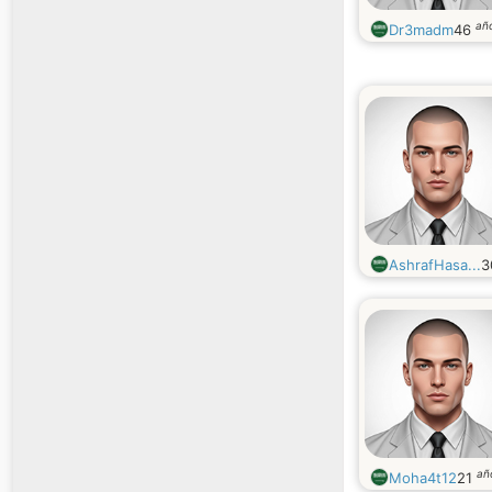
añ
Dr3madm
46
AshrafHasa...
3
añ
Moha4t12
21