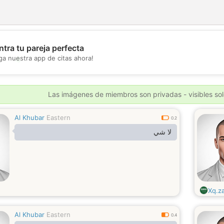
tra tu pareja perfecta
💖
ga nuestra app de citas ahora!
💕
Las imágenes de miembros son privadas - visibles sol
Al Khubar
Eastern
0.2
لا شي
Xq.z
Al Khubar
Eastern
0.4