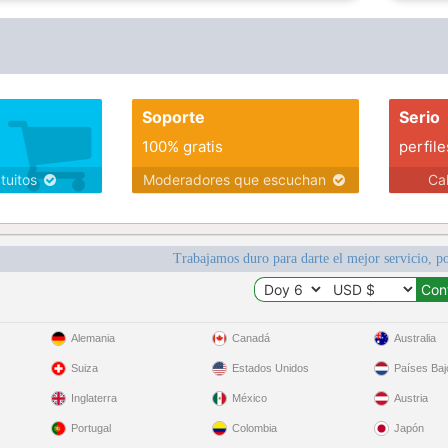
Soporte
Serio
100% gratis
perfile
atuitos
Moderadores que escuchan
Ca
Trabajamos duro para darte el mejor servicio, po
Alemania
Canadá
Australia
Suiza
Estados Unidos
Países Baj
Inglaterra
México
Austria
Portugal
Colombia
Japón