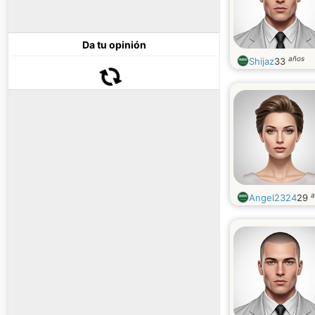
Da tu opinión
años
Shijaz
33
a
Angel2324
29