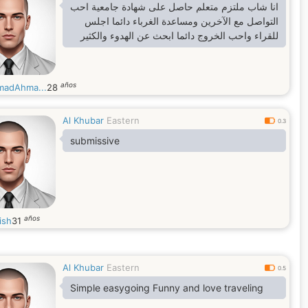
انا شاب ملتزم متعلم حاصل على شهادة جامعية احب
التواصل مع الآخرين ومساعدة الغرباء دائما اجلس
للقراء واحب الخروج دائما ابحث عن الهدوء والكثير
años
adAhma...
28
Al Khubar
Eastern
0.3
submissive
años
ish
31
Al Khubar
Eastern
0.5
Simple easygoing Funny and love traveling