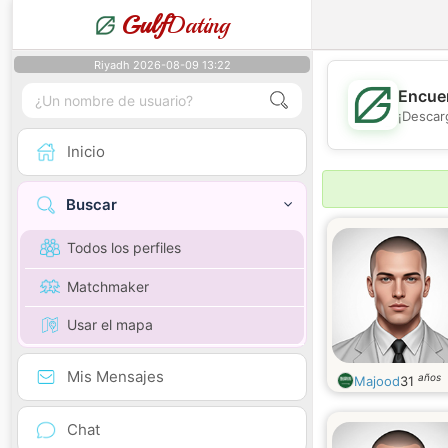
Gulf
Dating
Riyadh 2026-08-09 13:22
Encuen
¡Descar
Inicio
Buscar
Todos los perfiles
Matchmaker
Usar el mapa
Mis Mensajes
años
Majood
31
Chat