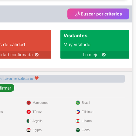
Buscar por criterios
Visitantes
s de calidad
Muy visitado
lidad confirmada
Lo mejor
r favor sé solidario
Marruecos
Brasil
os
Túnez
Filipinas
Argelia
Líbano
Egipto
Golfo