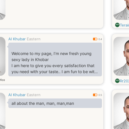
Terai
Al Khubar
Eastern
0.4
Welcome to my page, I’m new fresh young
sexy lady in Khobar
I am here to give you every satisfaction that
you need with your taste.. I am fun to be with,
very friendly, sweet and sexy ,
ños
Rr20
Al Khubar
Eastern
0.5
all about the man, man, man,man