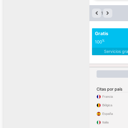
1
Gratis
%
100
Servicios gr
Citas por país
Francia
Bélgica
España
Italia