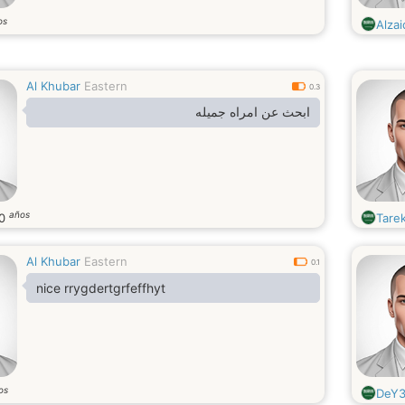
os
Alzai
Al Khubar
Eastern
0.3
ابحث عن امراه جميله
años
0
Tare
Al Khubar
Eastern
0.1
nice rrygdertgrfeffhyt
os
DeY3