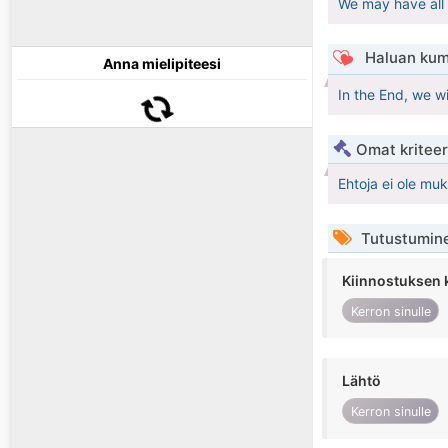
We may have all 
Haluan kum
Anna mielipiteesi
In the End, we wi
Omat kriteeri
Ehtoja ei ole mu
Tutustumin
Kiinnostuksen 
Kerron sinulle
Lähtö
Kerron sinulle