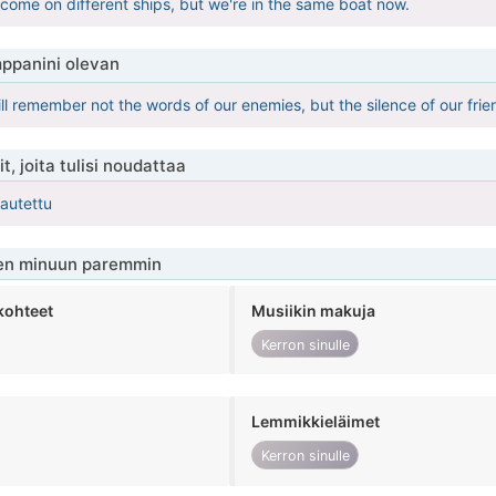
come on different ships, but we're in the same boat now.
ppanini olevan
ll remember not the words of our enemies, but the silence of our frie
t, joita tulisi noudattaa
kautettu
en minuun paremmin
kohteet
Musiikin makuja
Kerron sinulle
Lemmikkieläimet
Kerron sinulle