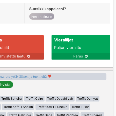
Suosikkikappaleeni?
Kerron sinulle
a
Vierailijat
fiilit
Paljon vierailtu
ahvistettu laatu
Paras
a, ole ystävällinen ja tue meitä
Treffit Beheira
Treffit Cairo
Treffit Daqahliyah
Treffit Dumyat
Treffit Kafr El Sheikh
Treffit Kafr El-Sheikh
Treffit Luxor
inai
Treffit Qalyubia
Treffit Qena
Treffit Red Sea
Treffit Sharqia