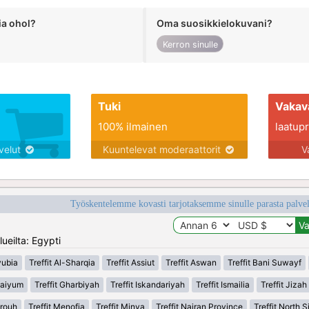
ia ohol?
Oma suosikkielokuvani?
Kerron sinulle
Tuki
Vakav
100% ilmainen
laatupro
lvelut
Kuuntelevat moderaattorit
V
Työskentelemme kovasti tarjotaksemme sinulle parasta palvelu
ueilta: Egypti
yubia
Treffit Al-Sharqia
Treffit Assiut
Treffit Aswan
Treffit Bani Suwayf
 Faiyum
Treffit Gharbiyah
Treffit Iskandariyah
Treffit Ismailia
Treffit Jizah
trouh
Treffit Menofia
Treffit Minya
Treffit Najran Province
Treffit North S