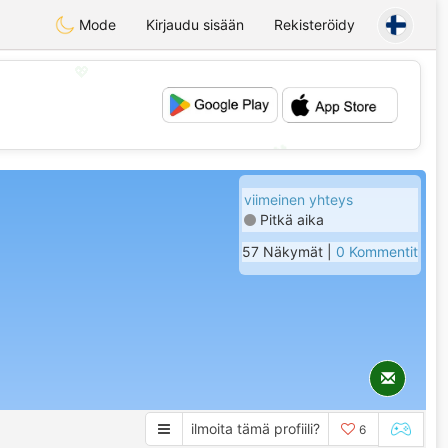
Mode
Kirjaudu sisään
Rekisteröidy
💖
💕
viimeinen yhteys
Pitkä aika
57 Näkymät |
0 Kommentit
ilmoita tämä profiili?
6