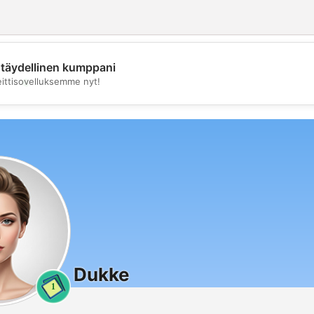
täydellinen kumppani
💖
eittisovelluksemme nyt!
💕
Dukke
1