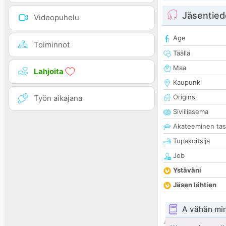
Jäsentied
Videopuhelu
Age
Toiminnot
Täällä
Maa
Lahjoita
Kaupunki
Origins
Työn aikajana
Siviiliasema
Akateeminen ta
Tupakoitsija
Job
Ystäväni
Jäsen lähtien
A vähän mi