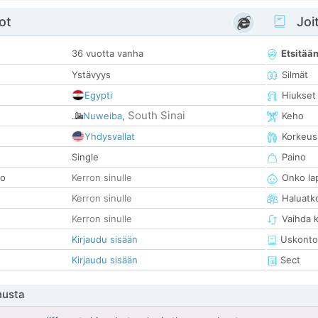
ot
Joit
36 vuotta vanha
Etsitää
Ystävyys
Silmät
Egypti
Hiukset
South Sinai
Nuweiba
,
Keho
Yhdysvallat
Korkeus
Single
Paino
so
Kerron sinulle
Onko la
Kerron sinulle
Haluatk
Kerron sinulle
Vaihda 
Kirjaudu sisään
Uskonto
Kirjaudu sisään
Sect
nusta