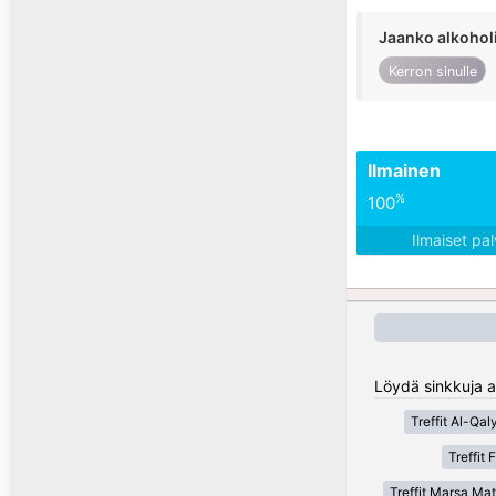
Jaanko alkohol
Kerron sinulle
Ilmainen
%
100
Ilmaiset pa
Löydä sinkkuja al
Treffit Al-Qal
Treffit
Treffit Marsa Ma