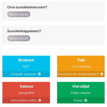
Oma suosikkielokuvani?
Kerron sinulle
Suosikkikappaleeni?
Kerron sinulle
Ilmainen
Tuki
%
100
100% ilmainen
Ilmaiset palvelut
Kuuntelevat moderaattorit
Vakava
Vierailijat
laatuprofiilit
Paljon vierailtu
Vahvistettu laatu
Paras