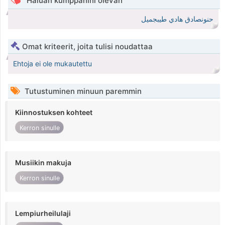
Haluan kumppanini olevan
حنونصادق هادي طيبجميل
Omat kriteerit, joita tulisi noudattaa
Ehtoja ei ole mukautettu
Tutustuminen minuun paremmin
Kiinnostuksen kohteet
Kerron sinulle
Musiikin makuja
Kerron sinulle
Lempiurheilulaji