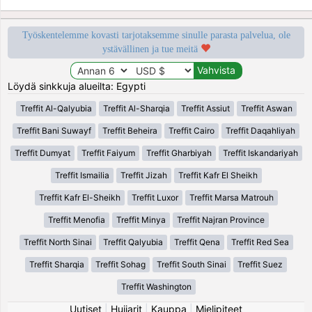
Työskentelemme kovasti tarjotaksemme sinulle parasta palvelua, ole
ystävällinen ja tue meitä
Löydä sinkkuja alueilta: Egypti
Treffit Al-Qalyubia
Treffit Al-Sharqia
Treffit Assiut
Treffit Aswan
Treffit Bani Suwayf
Treffit Beheira
Treffit Cairo
Treffit Daqahliyah
Treffit Dumyat
Treffit Faiyum
Treffit Gharbiyah
Treffit Iskandariyah
Treffit Ismailia
Treffit Jizah
Treffit Kafr El Sheikh
Treffit Kafr El-Sheikh
Treffit Luxor
Treffit Marsa Matrouh
Treffit Menofia
Treffit Minya
Treffit Najran Province
Treffit North Sinai
Treffit Qalyubia
Treffit Qena
Treffit Red Sea
Treffit Sharqia
Treffit Sohag
Treffit South Sinai
Treffit Suez
Treffit Washington
Uutiset
|
Huijarit
|
Kauppa
|
Mielipiteet