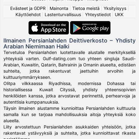
Evästeet ja GDPR
|
Mainonta
|
Tietoa meistä
|
Yksityisyys
|
Käyttöehdot
|
Lastenturvallisuus
|
Yhteystiedot
|
UKK
Ilmainen Persianlahden Deittiverkosto – Yhdisty
Arabian Niemimaan Halki
Tervetuloa Persianlahden luotettavalle alustalle merkitykselliä
yhteyksiä varten. Gulf-dating.com tuo yhteen singluja Saudi-
Arabian, Kuwaitin, Qatarin, Bahrainin ja Omanin alueelta, edistäen
suhteita, jotka rakentuvat jaettuihin arvoihin ja
kulttuuriymmärrykseen.
Olitpa vilkkaassa Riyadhissa, modernissa Dohassa tai
historiallisessa Kuwait Cityssä, yhdisty yhteensopivien
henkilöiden kanssa, jotka arvostavat perinnettä, perhearvoja ja
autenttisia kumppanuuksia.
Täysin ilmainen alustamme kunnioittaa Persianlahden kulttuuria
samalla kun se tarjoaa mahdollisuuksia aitoja yhteyksiä koko
alueella.
Liity arvostettuun Persianlahden asukkaiden yhteisöön, jotka
rakentavat ystävyyksiä ja suhteita, jotka kunnioittavat rikasta