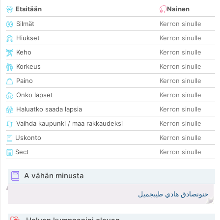
Etsitään
Nainen
Silmät
Kerron sinulle
Hiukset
Kerron sinulle
Keho
Kerron sinulle
Korkeus
Kerron sinulle
Paino
Kerron sinulle
Onko lapset
Kerron sinulle
Haluatko saada lapsia
Kerron sinulle
Vaihda kaupunki / maa rakkaudeksi
Kerron sinulle
Uskonto
Kerron sinulle
Sect
Kerron sinulle
A vähän minusta
حنونصادق هادي طيبجميل