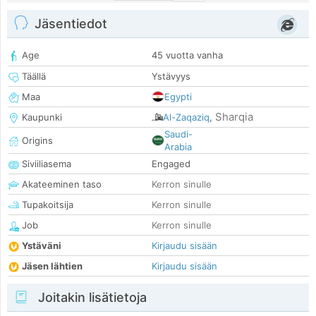
Jäsentiedot
Age
45 vuotta vanha
Täällä
Ystävyys
Maa
Egypti
Sharqia
Kaupunki
Al-Zaqaziq‎
,
Saudi-
Origins
Arabia
Siviiliasema
Engaged
Akateeminen taso
Kerron sinulle
Tupakoitsija
Kerron sinulle
Job
Kerron sinulle
Ystäväni
Kirjaudu sisään
Jäsen lähtien
Kirjaudu sisään
Joitakin lisätietoja