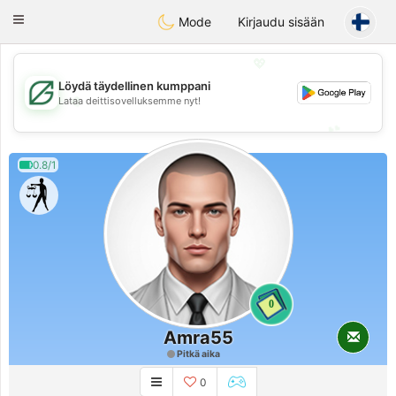
Gulf
Dating
Toggle
Mode
Kirjaudu sisään
navigation
💖
Löydä täydellinen kumppani
💖
Lataa deittisovelluksemme nyt!
💕
💕
0.8/1
0
Amra55
Pitkä aika
0