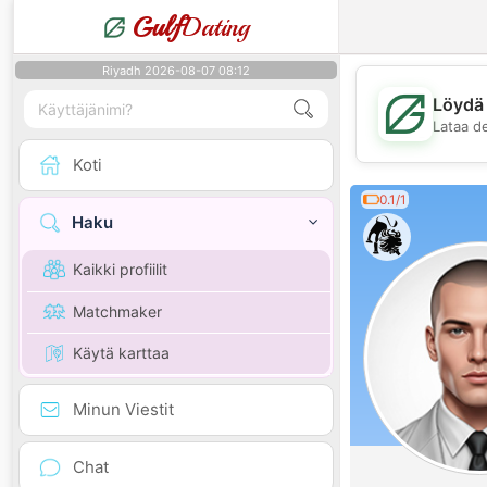
Gulf
Dating
Riyadh 2026-08-07 08:12
Löydä 
Lataa d
Koti
0.1/1
Haku
Kaikki profiilit
Matchmaker
Käytä karttaa
Minun Viestit
Chat