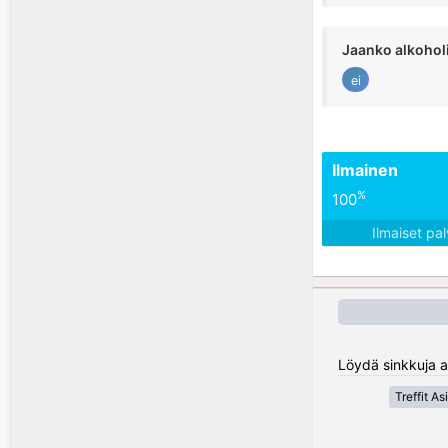
Jaanko alkohol
ei
Ilmainen
%
100
Ilmaiset pa
Löydä sinkkuja a
Treffit Asi