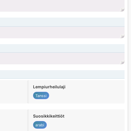
Lempiurheilulaji
Tanssi
Suosikkikeittiöt
arabi