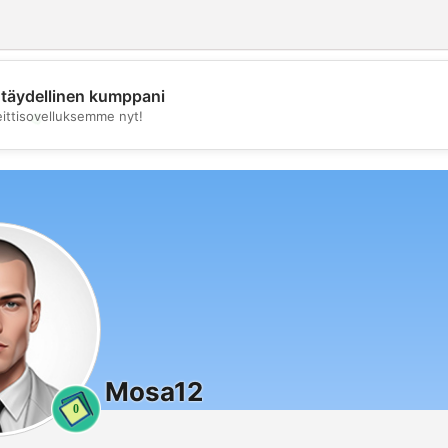
täydellinen kumppani
💖
eittisovelluksemme nyt!
💕
Mosa12
0