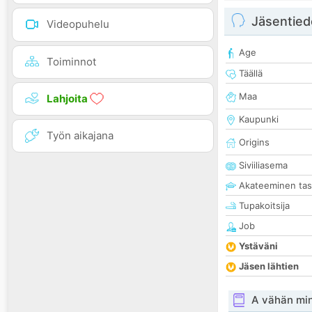
Jäsentied
Videopuhelu
Age
Toiminnot
Täällä
Maa
Lahjoita
Kaupunki
Työn aikajana
Origins
Siviiliasema
Akateeminen ta
Tupakoitsija
Job
Ystäväni
Jäsen lähtien
A vähän mi