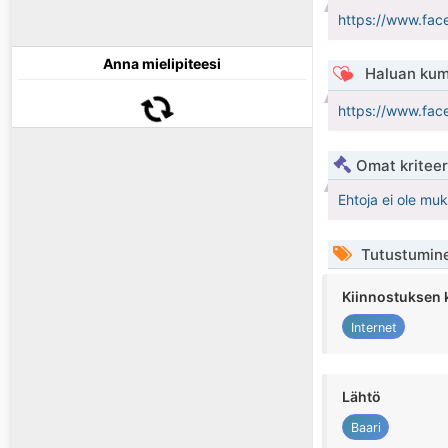
https://www.fa
Anna mielipiteesi
Haluan kum
https://www.fa
Omat kriteeri
Ehtoja ei ole mu
Tutustumin
Kiinnostuksen 
Internet
Lähtö
Baari