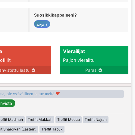
Suosikkikappaleeni?
لا يوجد
a
Vierailijat
fiilit
Paljon vierailtu
ahvistettu laatu
Paras
a, ole ystävällinen ja tue meitä
reffit Madinah
Treffit Makkah
Treffit Mecca
Treffit Najran
fit Sharqiyah (Eastern)
Treffit Tabuk