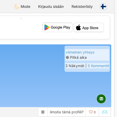
Mode
Kirjaudu sisään
Rekisteröidy
💖
💕
viimeinen yhteys
Pitkä aika
3 Näkymät |
0 Kommentit
ilmoita tämä profiili?
0