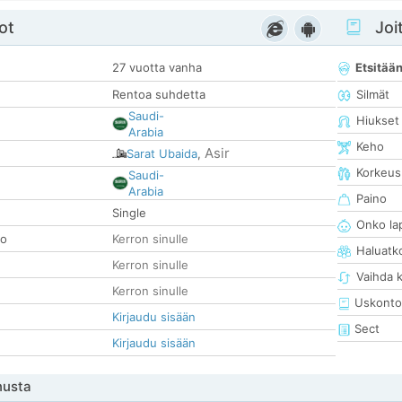
ot
Joit
27 vuotta vanha
Etsitää
Rentoa suhdetta
Silmät
Saudi-
Hiukset
Arabia
Keho
Asir
Sarat Ubaida
,
Korkeus
Saudi-
Arabia
Paino
Single
Onko la
so
Kerron sinulle
Haluatk
Kerron sinulle
Vaihda 
Kerron sinulle
Uskonto
Kirjaudu sisään
Sect
Kirjaudu sisään
nusta