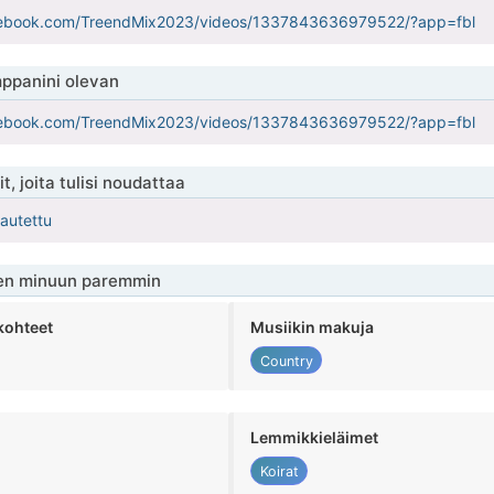
cebook.com/TreendMix2023/videos/1337843636979522/?app=fbl
ppanini olevan
cebook.com/TreendMix2023/videos/1337843636979522/?app=fbl
t, joita tulisi noudattaa
kautettu
en minuun paremmin
kohteet
Musiikin makuja
Country
Lemmikkieläimet
Koirat