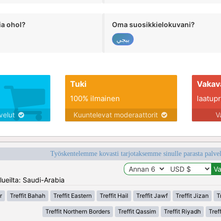
ia ohol?
Oma suosikkielokuvani?
ببجي
Tuki
Vakav
100% ilmainen
laatupro
lvelut
Kuuntelevat moderaattorit
V
Työskentelemme kovasti tarjotaksemme sinulle parasta palvelu
lueilta: Saudi-Arabia
r
Treffit Bahah
Treffit Eastern
Treffit Hail
Treffit Jawf
Treffit Jizan
T
Treffit Northern Borders
Treffit Qassim
Treffit Riyadh
Tref