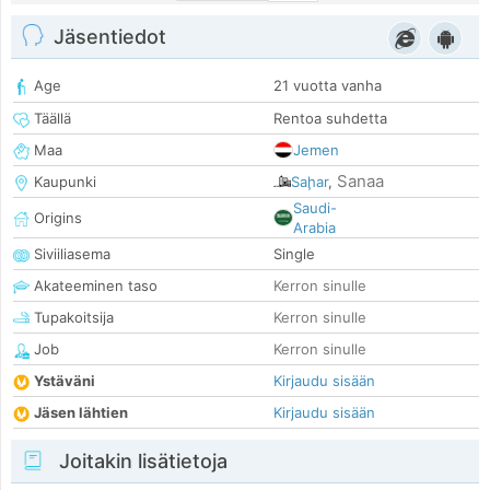
Jäsentiedot
Age
21 vuotta vanha
Täällä
Rentoa suhdetta
Maa
Jemen
Sanaa
Kaupunki
Saḩar
,
Saudi-
Origins
Arabia
Siviiliasema
Single
Akateeminen taso
Kerron sinulle
Tupakoitsija
Kerron sinulle
Job
Kerron sinulle
Ystäväni
Kirjaudu sisään
Jäsen lähtien
Kirjaudu sisään
Joitakin lisätietoja