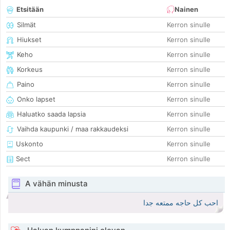
Etsitään
Nainen
Silmät
Kerron sinulle
Hiukset
Kerron sinulle
Keho
Kerron sinulle
Korkeus
Kerron sinulle
Paino
Kerron sinulle
Onko lapset
Kerron sinulle
Haluatko saada lapsia
Kerron sinulle
Vaihda kaupunki / maa rakkaudeksi
Kerron sinulle
Uskonto
Kerron sinulle
Sect
Kerron sinulle
A vähän minusta
احب كل حاجه ممتعه جدا