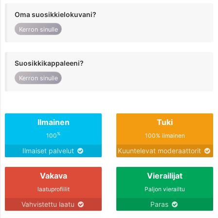
Oma suosikkielokuvani?
Kerron sinulle
Suosikkikappaleeni?
Kerron sinulle
Ilmainen
Tuki
%
100
100% ilmainen
Ilmaiset palvelut
Kuuntelevat moderaattorit
Vakava
Vierailijat
laatuprofiilit
Paljon vierailtu
Vahvistettu laatu
Paras