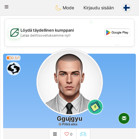
Gulf
Dating
Toggle
Mode
Kirjaudu sisään
navigation
💖
Löydä täydellinen kumppani
💖
Lataa deittisovelluksemme nyt!
💕
💕
0.5/1
0
Ggujgyu
Pitkä aika
0