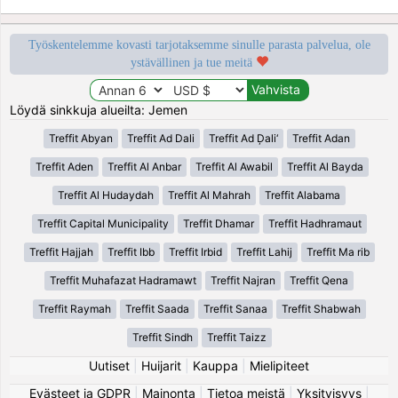
Työskentelemme kovasti tarjotaksemme sinulle parasta palvelua, ole
ystävällinen ja tue meitä
Löydä sinkkuja alueilta: Jemen
Treffit Abyan
Treffit Ad Dali
Treffit Ad Ḑali‘
Treffit Adan
Treffit Aden
Treffit Al Anbar
Treffit Al Awabil
Treffit Al Bayda
Treffit Al Hudaydah
Treffit Al Mahrah
Treffit Alabama
Treffit Capital Municipality
Treffit Dhamar
Treffit Hadhramaut
Treffit Hajjah
Treffit Ibb
Treffit Irbid
Treffit Lahij
Treffit Ma rib
Treffit Muhafazat Hadramawt
Treffit Najran
Treffit Qena
Treffit Raymah
Treffit Saada
Treffit Sanaa
Treffit Shabwah
Treffit Sindh
Treffit Taizz
Uutiset
|
Huijarit
|
Kauppa
|
Mielipiteet
Evästeet ja GDPR
|
Mainonta
|
Tietoa meistä
|
Yksityisyys
|