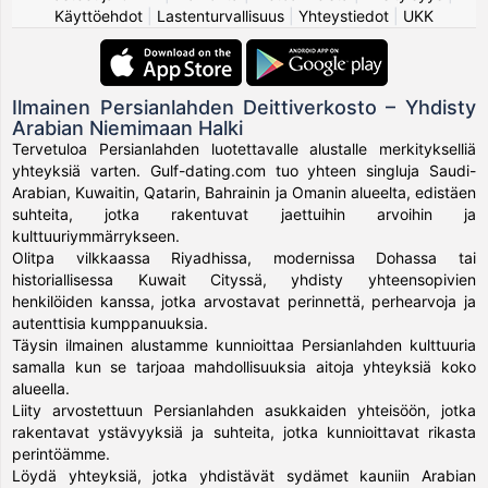
Käyttöehdot
|
Lastenturvallisuus
|
Yhteystiedot
|
UKK
Ilmainen Persianlahden Deittiverkosto – Yhdisty
Arabian Niemimaan Halki
Tervetuloa Persianlahden luotettavalle alustalle merkitykselliä
yhteyksiä varten. Gulf-dating.com tuo yhteen singluja Saudi-
Arabian, Kuwaitin, Qatarin, Bahrainin ja Omanin alueelta, edistäen
suhteita, jotka rakentuvat jaettuihin arvoihin ja
kulttuuriymmärrykseen.
Olitpa vilkkaassa Riyadhissa, modernissa Dohassa tai
historiallisessa Kuwait Cityssä, yhdisty yhteensopivien
henkilöiden kanssa, jotka arvostavat perinnettä, perhearvoja ja
autenttisia kumppanuuksia.
Täysin ilmainen alustamme kunnioittaa Persianlahden kulttuuria
samalla kun se tarjoaa mahdollisuuksia aitoja yhteyksiä koko
alueella.
Liity arvostettuun Persianlahden asukkaiden yhteisöön, jotka
rakentavat ystävyyksiä ja suhteita, jotka kunnioittavat rikasta
perintöämme.
Löydä yhteyksiä, jotka yhdistävät sydämet kauniin Arabian