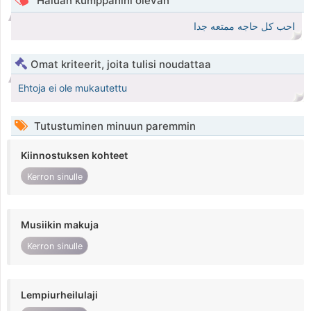
Haluan kumppanini olevan
احب كل حاجه ممتعه جدا
Omat kriteerit, joita tulisi noudattaa
Ehtoja ei ole mukautettu
Tutustuminen minuun paremmin
Kiinnostuksen kohteet
Kerron sinulle
Musiikin makuja
Kerron sinulle
Lempiurheilulaji