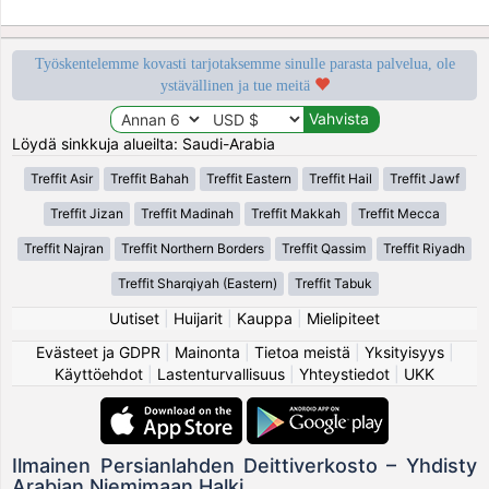
Työskentelemme kovasti tarjotaksemme sinulle parasta palvelua, ole
ystävällinen ja tue meitä
Löydä sinkkuja alueilta: Saudi-Arabia
Treffit Asir
Treffit Bahah
Treffit Eastern
Treffit Hail
Treffit Jawf
Treffit Jizan
Treffit Madinah
Treffit Makkah
Treffit Mecca
Treffit Najran
Treffit Northern Borders
Treffit Qassim
Treffit Riyadh
Treffit Sharqiyah (Eastern)
Treffit Tabuk
Uutiset
|
Huijarit
|
Kauppa
|
Mielipiteet
Evästeet ja GDPR
|
Mainonta
|
Tietoa meistä
|
Yksityisyys
|
Käyttöehdot
|
Lastenturvallisuus
|
Yhteystiedot
|
UKK
Ilmainen Persianlahden Deittiverkosto – Yhdisty
Arabian Niemimaan Halki