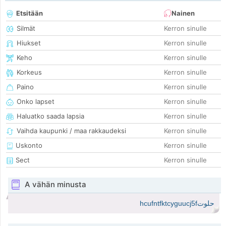
Etsitään
Nainen
Silmät
Kerron sinulle
Hiukset
Kerron sinulle
Keho
Kerron sinulle
Korkeus
Kerron sinulle
Paino
Kerron sinulle
Onko lapset
Kerron sinulle
Haluatko saada lapsia
Kerron sinulle
Vaihda kaupunki / maa rakkaudeksi
Kerron sinulle
Uskonto
Kerron sinulle
Sect
Kerron sinulle
A vähän minusta
حلوتhcufntfktcyguucj5f