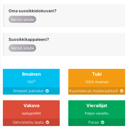
Oma suosikkielokuvani?
Kerron sinulle
Suosikkikappaleeni?
Kerron sinulle
Ilmainen
Tuki
%
100
100% ilmainen
Ilmaiset palvelut
Kuuntelevat moderaattorit
Vakava
Vierailijat
laatuprofiilit
Paljon vierailtu
Vahvistettu laatu
Paras