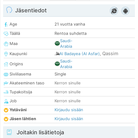
Jäsentiedot
Age
21 vuotta vanha
Täällä
Rentoa suhdetta
Saudi-
Maa
Arabia
Qassim
Kaupunki
Al Badayea (Al Asfar)
,
Saudi-
Origins
Arabia
Siviiliasema
Single
Akateeminen taso
Kerron sinulle
Tupakoitsija
Kerron sinulle
Job
Kerron sinulle
Ystäväni
Kirjaudu sisään
Jäsen lähtien
Kirjaudu sisään
Joitakin lisätietoja