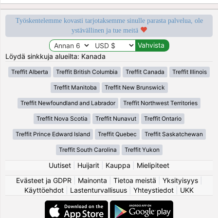
Työskentelemme kovasti tarjotaksemme sinulle parasta palvelua, ole
ystävällinen ja tue meitä
Löydä sinkkuja alueilta: Kanada
Treffit Alberta
Treffit British Columbia
Treffit Canada
Treffit Illinois
Treffit Manitoba
Treffit New Brunswick
Treffit Newfoundland and Labrador
Treffit Northwest Territories
Treffit Nova Scotia
Treffit Nunavut
Treffit Ontario
Treffit Prince Edward Island
Treffit Quebec
Treffit Saskatchewan
Treffit South Carolina
Treffit Yukon
Uutiset
|
Huijarit
|
Kauppa
|
Mielipiteet
Evästeet ja GDPR
|
Mainonta
|
Tietoa meistä
|
Yksityisyys
|
Käyttöehdot
|
Lastenturvallisuus
|
Yhteystiedot
|
UKK