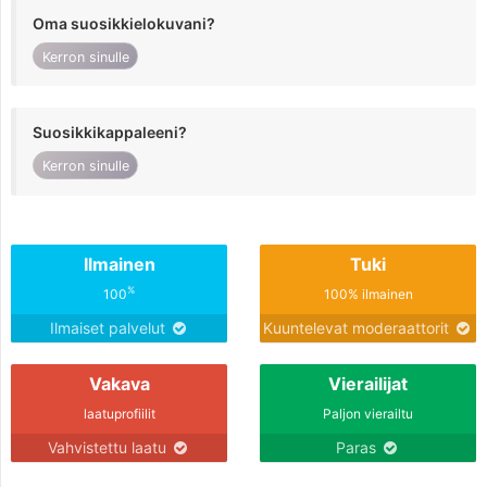
Oma suosikkielokuvani?
Kerron sinulle
Suosikkikappaleeni?
Kerron sinulle
Ilmainen
Tuki
%
100
100% ilmainen
Ilmaiset palvelut
Kuuntelevat moderaattorit
Vakava
Vierailijat
laatuprofiilit
Paljon vierailtu
Vahvistettu laatu
Paras