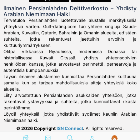
Ilmainen Persianlahden Deittiverkosto – Yhdisty
Arabian Niemimaan Halki
Tervetuloa Persianlahden luotettavalle alustalle merkitykselliä
yhteyksiä varten. Gulf-dating.com tuo yhteen singluja Saudi-
Arabian, Kuwaitin, Qatarin, Bahrainin ja Omanin alueelta, edistäen
suhteita, jotka rakentuvat jaettuihin arvoihin ja
kulttuuriymmärrykseen.
Olitpa vilkkaassa Riyadhissa, modernissa Dohassa tai
historiallisessa Kuwait Cityssä, yhdisty yhteensopivien
henkilöiden kanssa, jotka arvostavat perinnettä, perhearvoja ja
autenttisia kumppanuuksia.
Täysin ilmainen alustamme kunnioittaa Persianlahden kulttuuria
samalla kun se tarjoaa mahdollisuuksia aitoja yhteyksiä koko
alueella.
Liity arvostettuun Persianlahden asukkaiden yhteisöön, jotka
rakentavat ystävyyksiä ja suhteita, jotka kunnioittavat rikasta
perintöämme.
Löydä yhteyksiä, jotka yhdistävät sydämet kauniin Arabian
Niemimaan halki.
© 2026 Copyright
ISN Connect
.
All rights reserved.