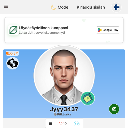
Gulf
Dating
Toggle
Mode
Kirjaudu sisään
navigation
💖
Löydä täydellinen kumppani
💖
Lataa deittisovelluksemme nyt!
💕
💕
0.3/1
0
Jyyy3437
Pitkä aika
0