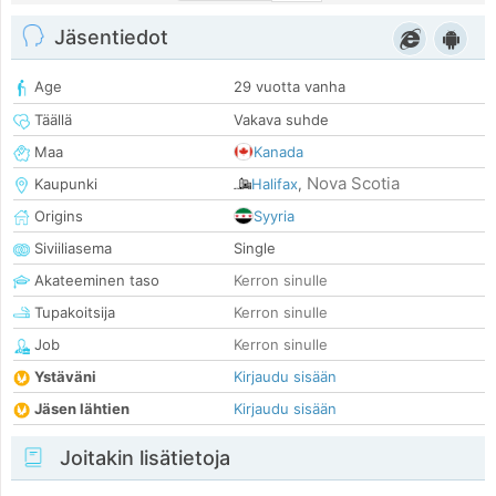
Jäsentiedot
Age
29 vuotta vanha
Täällä
Vakava suhde
Maa
Kanada
Nova Scotia
Kaupunki
Halifax
,
Origins
Syyria
Siviiliasema
Single
Akateeminen taso
Kerron sinulle
Tupakoitsija
Kerron sinulle
Job
Kerron sinulle
Ystäväni
Kirjaudu sisään
Jäsen lähtien
Kirjaudu sisään
Joitakin lisätietoja