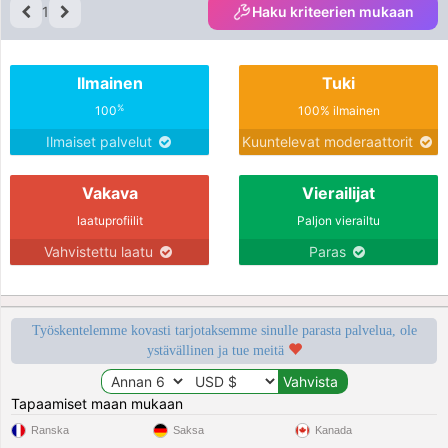
1
Haku kriteerien mukaan
Ilmainen
Tuki
%
100
100% ilmainen
Ilmaiset palvelut
Kuuntelevat moderaattorit
Vakava
Vierailijat
laatuprofiilit
Paljon vierailtu
Vahvistettu laatu
Paras
Työskentelemme kovasti tarjotaksemme sinulle parasta palvelua, ole
ystävällinen ja tue meitä
Tapaamiset maan mukaan
Ranska
Saksa
Kanada