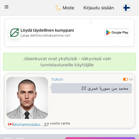
Gulf
Dating
Toggle
Mode
Kirjaudu sisään
navigation
💖
Löydä täydellinen kumppani
Lataa deittisovelluksemme nyt!
💖
💕
💕
Jäsenkuvat ovat yksityisiä - näkyvissä vain
tunnistautuneille käyttäjille
Yukon
0.4
محمد من سوريا عمري 22
vuotta vanha
Mohammdabo...
27