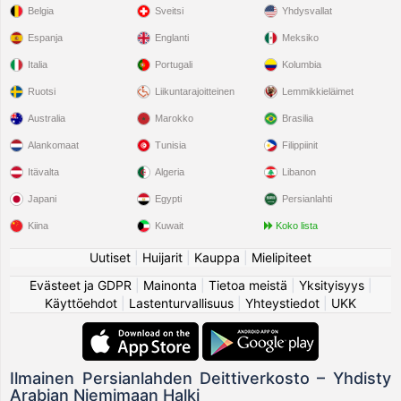
Belgia
Sveitsi
Yhdysvallat
Espanja
Englanti
Meksiko
Italia
Portugali
Kolumbia
Ruotsi
Liikuntarajoitteinen
Lemmikkieläimet
Australia
Marokko
Brasilia
Alankomaat
Tunisia
Filippiinit
Itävalta
Algeria
Libanon
Japani
Egypti
Persianlahti
Kiina
Kuwait
Koko lista
Uutiset
|
Huijarit
|
Kauppa
|
Mielipiteet
Evästeet ja GDPR
|
Mainonta
|
Tietoa meistä
|
Yksityisyys
|
Käyttöehdot
|
Lastenturvallisuus
|
Yhteystiedot
|
UKK
Ilmainen Persianlahden Deittiverkosto – Yhdisty
Arabian Niemimaan Halki