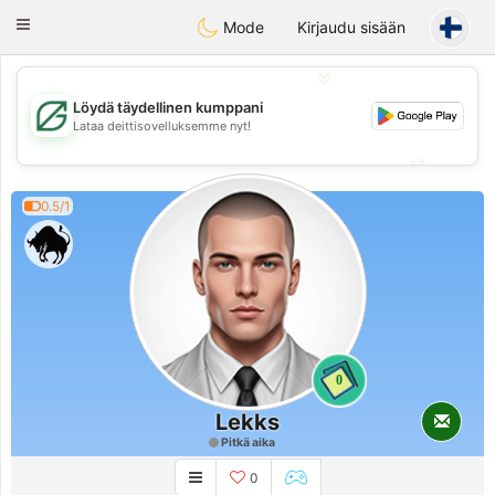
Gulf
Dating
Toggle
Mode
Kirjaudu sisään
navigation
💖
Löydä täydellinen kumppani
💖
Lataa deittisovelluksemme nyt!
💕
💕
0.5/1
0
Lekks
Pitkä aika
0