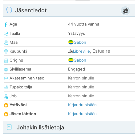
Jäsentiedot
Age
44 vuotta vanha
Täällä
Ystävyys
Maa
Gabon
Estuaire
Kaupunki
Libreville
,
Origins
Gabon
Siviiliasema
Engaged
Akateeminen taso
Kerron sinulle
Tupakoitsija
Kerron sinulle
Job
Kerron sinulle
Ystäväni
Kirjaudu sisään
Jäsen lähtien
Kirjaudu sisään
Joitakin lisätietoja