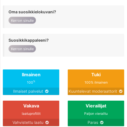
Oma suosikkielokuvani?
Kerron sinulle
Suosikkikappaleeni?
Kerron sinulle
Ilmainen
Tuki
%
100
100% ilmainen
Ilmaiset palvelut
Kuuntelevat moderaattorit
Vakava
Vierailijat
laatuprofiilit
Paljon vierailtu
Vahvistettu laatu
Paras