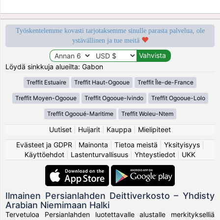
Työskentelemme kovasti tarjotaksemme sinulle parasta palvelua, ole
ystävällinen ja tue meitä
Löydä sinkkuja alueilta: Gabon
Treffit Estuaire
Treffit Haut-Ogooue
Treffit Île-de-France
Treffit Moyen-Ogooue
Treffit Ogooue-Ivindo
Treffit Ogooue-Lolo
Treffit Ogooué-Maritime
Treffit Woleu-Ntem
Uutiset
|
Huijarit
|
Kauppa
|
Mielipiteet
Evästeet ja GDPR
|
Mainonta
|
Tietoa meistä
|
Yksityisyys
|
Käyttöehdot
|
Lastenturvallisuus
|
Yhteystiedot
|
UKK
Ilmainen Persianlahden Deittiverkosto – Yhdisty
Arabian Niemimaan Halki
Tervetuloa Persianlahden luotettavalle alustalle merkitykselliä