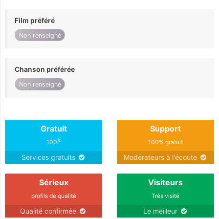
Film préféré
Non renseigné
Chanson préférée
Non renseigné
Gratuit
Support
%
100
100% gratuit
Services gratuits
Modérateurs à l'écoute
Sérieux
Visiteurs
profils de qualité
Très visité
Qualité confirmée
Le meilleur