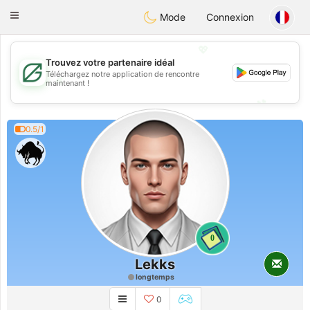
Gulf
Dating
Toggle
Mode
Connexion
navigation
💖
Trouvez votre partenaire idéal
Téléchargez notre application de rencontre
💖
maintenant !
💕
💕
0.5/1
0
Lekks
longtemps
0