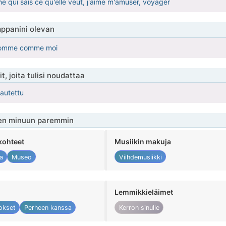
e qui sais ce qu'elle veut, j'aime m'amuser, voyager
ppanini olevan
homme comme moi
t, joita tulisi noudattaa
kautettu
en minuun paremmin
kohteet
Musiikin makuja
a
Museo
Viihdemusiikki
Lemmikkieläimet
okset
Perheen kanssa
Kerron sinulle