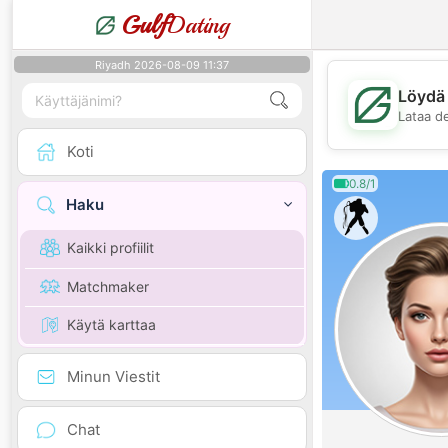
Gulf
Dating
Riyadh 2026-08-09 11:37
Löydä 
Lataa d
Koti
0.8/1
Haku
Kaikki profiilit
Matchmaker
Käytä karttaa
Minun Viestit
Chat