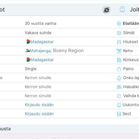
ot
Joit
30 vuotta vanha
Etsitää
Vakava suhde
Silmät
Madagaskar
Hiukset
Boeny Region
Mahajanga
,
Keho
Madagaskar
Korkeus
Single
Paino
so
Kerron sinulle
Onko la
Kerron sinulle
Haluatk
Kerron sinulle
Vaihda 
Kirjaudu sisään
Uskonto
Kirjaudu sisään
Sect
nusta