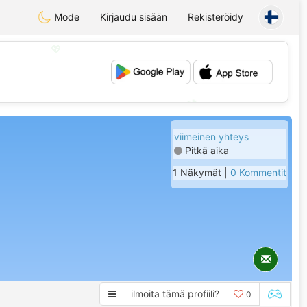
Mode
Kirjaudu sisään
Rekisteröidy
💖
💕
viimeinen yhteys
Pitkä aika
1 Näkymät |
0 Kommentit
ilmoita tämä profiili?
0