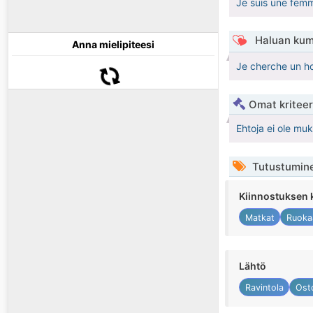
Je suis une femm
Haluan kum
Anna mielipiteesi
Je cherche un 
Omat kriteeri
Ehtoja ei ole mu
Tutustumin
Kiinnostuksen 
Matkat
Ruoka
Lähtö
Ravintola
Ost