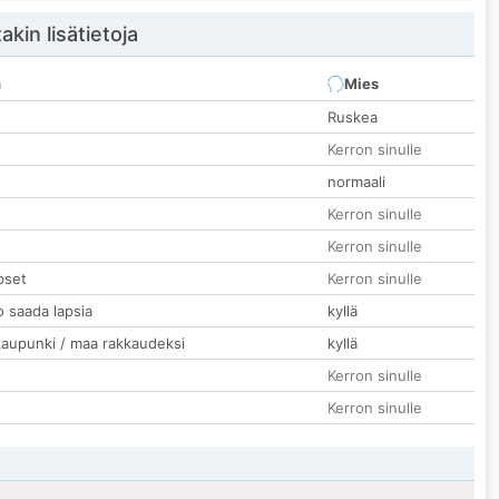
akin lisätietoja
n
Mies
Ruskea
Kerron sinulle
normaali
Kerron sinulle
Kerron sinulle
pset
Kerron sinulle
o saada lapsia
kyllä
kaupunki / maa rakkaudeksi
kyllä
Kerron sinulle
Kerron sinulle