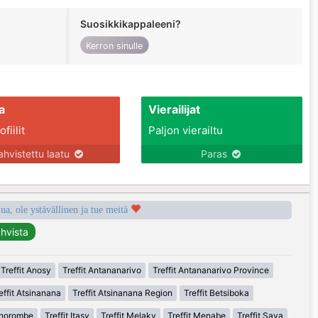
Suosikkikappaleeni?
Kerron sinulle
a
Vierailijat
fiilit
Paljon vierailtu
ahvistettu laatu
Paras
a, ole ystävällinen ja tue meitä
Treffit Anosy
Treffit Antananarivo
Treffit Antananarivo Province
effit Atsinanana
Treffit Atsinanana Region
Treffit Betsiboka
 Ihorombe
Treffit Itasy
Treffit Melaky
Treffit Menabe
Treffit Sava