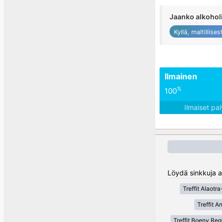
Jaanko alkohol
Kyllä, maltillisest
Ilmainen
%
100
Ilmaiset pa
Löydä sinkkuja a
Treffit Alaot
Treffit A
Treffit Boeny Reg