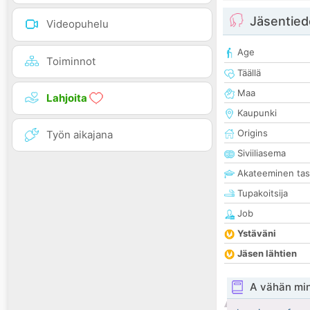
Jäsentied
Videopuhelu
Age
Toiminnot
Täällä
Maa
Lahjoita
Kaupunki
Origins
Työn aikajana
Siviiliasema
Akateeminen ta
Tupakoitsija
Job
Ystäväni
Jäsen lähtien
A vähän mi