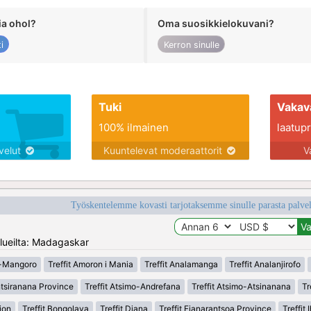
ia ohol?
Oma suosikkielokuvani?
i
Kerron sinulle
Tuki
Vakav
100% ilmainen
laatupro
lvelut
Kuuntelevat moderaattorit
V
Työskentelemme kovasti tarjotaksemme sinulle parasta palvelu
lueilta: Madagaskar
ra-Mangoro
Treffit Amoron i Mania
Treffit Analamanga
Treffit Analanjirofo
ntsiranana Province
Treffit Atsimo-Andrefana
Treffit Atsimo-Atsinanana
Tr
ion
Treffit Bongolava
Treffit Diana
Treffit Fianarantsoa Province
Treffit