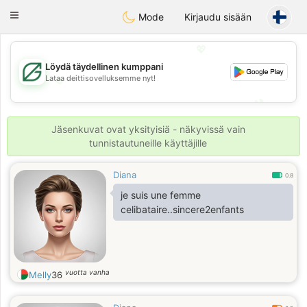
Gulf
Dating
Toggle
Mode
Kirjaudu sisään
navigation
💖
Löydä täydellinen kumppani
Lataa deittisovelluksemme nyt!
💖
💕
💕
Jäsenkuvat ovat yksityisiä - näkyvissä vain
tunnistautuneille käyttäjille
Diana
0.8
je suis une femme
celibataire..sincere2enfants
vuotta vanha
Melly
36