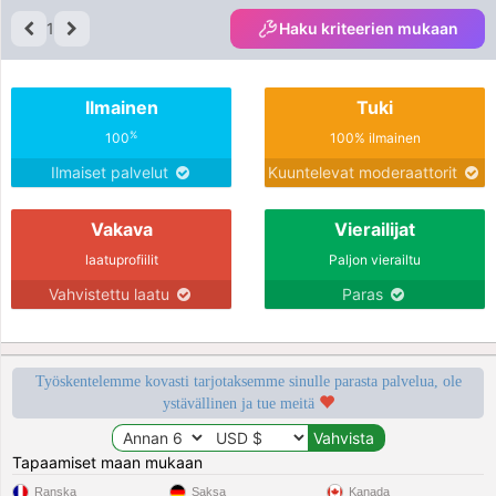
1
Haku kriteerien mukaan
Ilmainen
Tuki
%
100
100% ilmainen
Ilmaiset palvelut
Kuuntelevat moderaattorit
Vakava
Vierailijat
laatuprofiilit
Paljon vierailtu
Vahvistettu laatu
Paras
Työskentelemme kovasti tarjotaksemme sinulle parasta palvelua, ole
ystävällinen ja tue meitä
Tapaamiset maan mukaan
Ranska
Saksa
Kanada