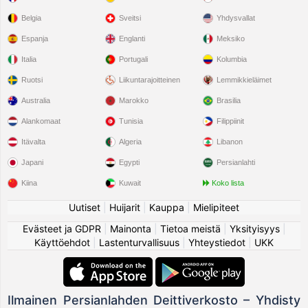
Belgia
Sveitsi
Yhdysvallat
Espanja
Englanti
Meksiko
Italia
Portugali
Kolumbia
Ruotsi
Liikuntarajoitteinen
Lemmikkieläimet
Australia
Marokko
Brasilia
Alankomaat
Tunisia
Filippiinit
Itävalta
Algeria
Libanon
Japani
Egypti
Persianlahti
Kiina
Kuwait
Koko lista
Uutiset
|
Huijarit
|
Kauppa
|
Mielipiteet
Evästeet ja GDPR
|
Mainonta
|
Tietoa meistä
|
Yksityisyys
|
Käyttöehdot
|
Lastenturvallisuus
|
Yhteystiedot
|
UKK
Ilmainen Persianlahden Deittiverkosto – Yhdisty