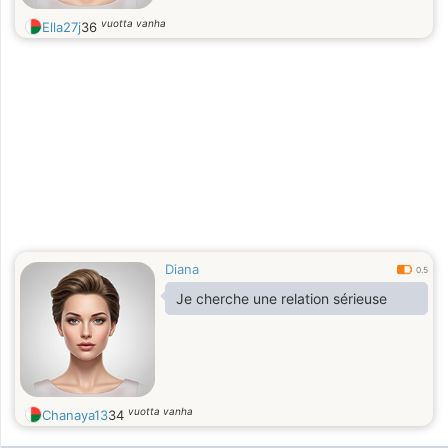
vuotta vanha
Ella27j
36
Diana
0.5
Je cherche une relation sérieuse
vuotta vanha
Chanaya13
34