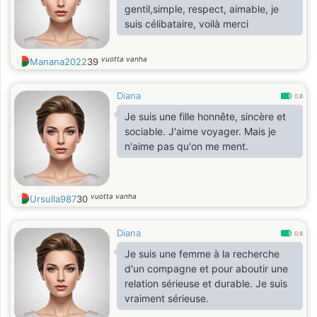
gentil,simple, respect, aimable, je
suis célibataire, voilà merci
vuotta vanha
Manana2022
39
Diana
0.8
Je suis une fille honnête, sincère et
sociable. J'aime voyager. Mais je
n'aime pas qu'on me ment.
vuotta vanha
Ursulla987
30
Diana
0.8
Je suis une femme à la recherche
d'un compagne et pour aboutir une
relation sérieuse et durable. Je suis
vraiment sérieuse.