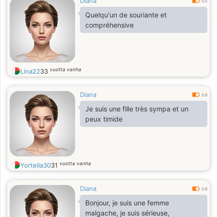
Diana
0.5
Quelqu'un de souriante et
compréhensive
vuotta vanha
Lina22
33
Diana
0.6
Je suis une fille très sympa et un
peux timide
vuotta vanha
Yortella30
31
Diana
0.6
Bonjour, je suis une femme
malgache, je suis sérieuse,