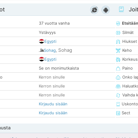
ot
Joit
37 vuotta vanha
Etsitää
Ystävyys
Silmät
Egypti
Hiukset
Sohag
Sohag
,
Keho
Egypti
Korkeus
Se on monimutkaista
Paino
so
Kerron sinulle
Onko la
Kerron sinulle
Haluatk
Kerron sinulle
Vaihda 
Kirjaudu sisään
Uskonto
Kirjaudu sisään
Sect
nusta