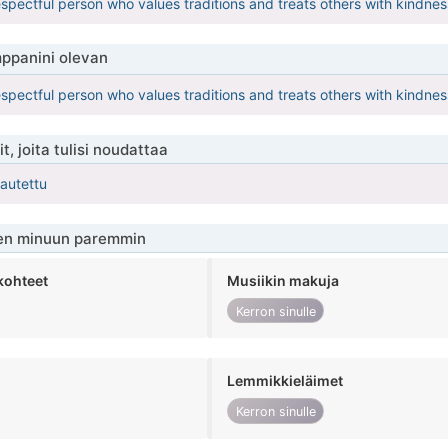
spectful person who values traditions and treats others with kindnes
ppanini olevan
spectful person who values traditions and treats others with kindnes
t, joita tulisi noudattaa
kautettu
en minuun paremmin
kohteet
Musiikin makuja
Kerron sinulle
Lemmikkieläimet
Kerron sinulle