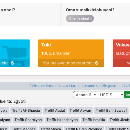
ia ohol?
Oma suosikkielokuvani?
Kerron sinulle
Tuki
Vakav
100% ilmainen
laatupro
lvelut
Kuuntelevat moderaattorit
V
Työskentelemme kovasti tarjotaksemme sinulle parasta palvelu
ueilta: Egypti
yubia
Treffit Al-Sharqia
Treffit Assiut
Treffit Aswan
Treffit Bani Suwayf
 Faiyum
Treffit Gharbiyah
Treffit Iskandariyah
Treffit Ismailia
Treffit Jizah
trouh
Treffit Menofia
Treffit Minya
Treffit Najran Province
Treffit North S