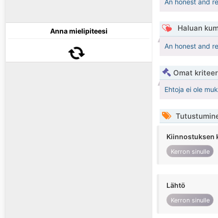
An honest and re
Haluan kum
Anna mielipiteesi
An honest and re
Omat kriteeri
Ehtoja ei ole mu
Tutustumin
Kiinnostuksen 
Kerron sinulle
Lähtö
Kerron sinulle