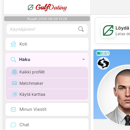
Gulf
Dating
Riyadh 2026-08-09 13:29
Löydä 
Lataa d
Koti
0.8/1
Haku
Kaikki profiilit
Matchmaker
Käytä karttaa
Minun Viestit
Chat