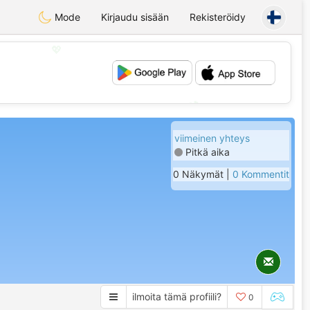
Mode
Kirjaudu sisään
Rekisteröidy
💖
💕
viimeinen yhteys
Pitkä aika
0 Näkymät |
0 Kommentit
ilmoita tämä profiili?
0