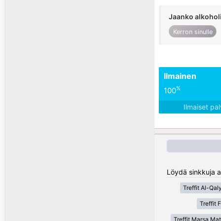
Jaanko alkohol
Kerron sinulle
Ilmainen
%
100
Ilmaiset pa
Löydä sinkkuja al
Treffit Al-Qal
Treffit
Treffit Marsa Ma