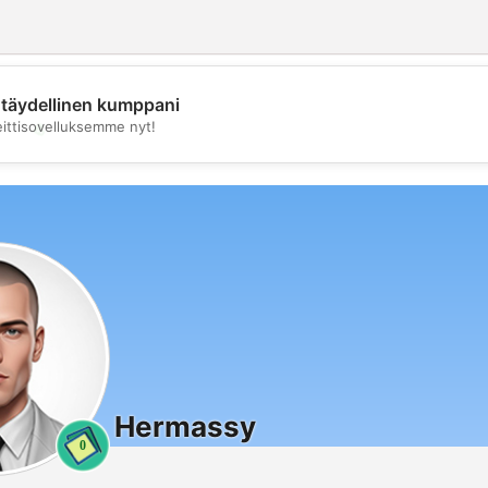
täydellinen kumppani
💖
eittisovelluksemme nyt!
💕
Hermassy
0