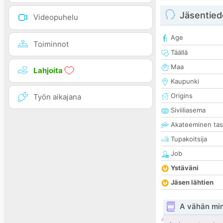
Jäsentied
Videopuhelu
Age
Toiminnot
Täällä
Maa
Lahjoita
Kaupunki
Origins
Työn aikajana
Siviiliasema
Akateeminen ta
Tupakoitsija
Job
Ystäväni
Jäsen lähtien
A vähän mi