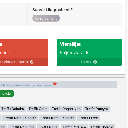
Suosikkikappaleeni?
Kerron sinulle
a
Vierailijat
fiilit
Paljon vierailtu
ahvistettu laatu
Paras
a, ole ystävällinen ja tue meitä
Treffit Beheira
Treffit Cairo
Treffit Daqahliyah
Treffit Dumyat
Treffit Kafr El Sheikh
Treffit Kafr El-Sheikh
Treffit Luxor
inai
Treffit Qalyubia
Treffit Qena
Treffit Red Sea
Treffit Sharqia