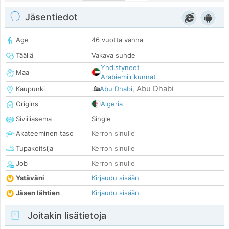
Jäsentiedot
Age
46 vuotta vanha
Täällä
Vakava suhde
Yhdistyneet
Maa
Arabiemiirikunnat
Abu Dhabi
Kaupunki
Abu Dhabi
,
Origins
Algeria
Siviiliasema
Single
Akateeminen taso
Kerron sinulle
Tupakoitsija
Kerron sinulle
Job
Kerron sinulle
Ystäväni
Kirjaudu sisään
Jäsen lähtien
Kirjaudu sisään
Joitakin lisätietoja