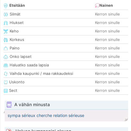
Etsitään
Nainen
Silmät
Kerron sinulle
Hiukset
Kerron sinulle
Keho
Kerron sinulle
Korkeus
Kerron sinulle
Paino
Kerron sinulle
Onko lapset
Kerron sinulle
Haluatko saada lapsia
Kerron sinulle
Vaihda kaupunki / maa rakkaudeksi
Kerron sinulle
Uskonto
Kerron sinulle
Sect
Kerron sinulle
A vähän minusta
sympa sérieux cherche relation sérieuse