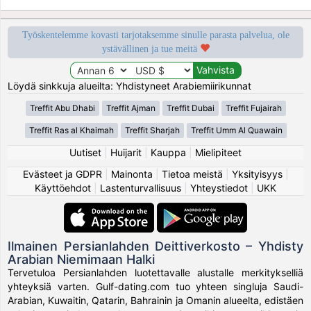
Työskentelemme kovasti tarjotaksemme sinulle parasta palvelua, ole
ystävällinen ja tue meitä
Löydä sinkkuja alueilta: Yhdistyneet Arabiemiirikunnat
Treffit Abu Dhabi
Treffit Ajman
Treffit Dubai
Treffit Fujairah
Treffit Ras al Khaimah
Treffit Sharjah
Treffit Umm Al Quawain
Uutiset
|
Huijarit
|
Kauppa
|
Mielipiteet
Evästeet ja GDPR
|
Mainonta
|
Tietoa meistä
|
Yksityisyys
|
Käyttöehdot
|
Lastenturvallisuus
|
Yhteystiedot
|
UKK
Ilmainen Persianlahden Deittiverkosto – Yhdisty
Arabian Niemimaan Halki
Tervetuloa Persianlahden luotettavalle alustalle merkitykselliä
yhteyksiä varten. Gulf-dating.com tuo yhteen singluja Saudi-
Arabian, Kuwaitin, Qatarin, Bahrainin ja Omanin alueelta, edistäen