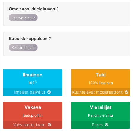
Oma suosikkielokuvani?
Kerron sinulle
Suosikkikappaleeni?
Kerron sinulle
Ilmainen
Tuki
%
100
100% ilmainen
Ilmaiset palvelut
Kuuntelevat moderaattorit
Vakava
Vierailijat
laatuprofiilit
Paljon vierailtu
Vahvistettu laatu
Paras