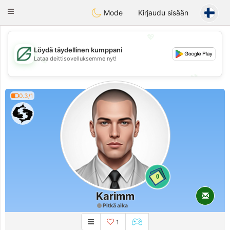
Gulf
Dating
Toggle
Mode
Kirjaudu sisään
navigation
💖
Löydä täydellinen kumppani
Lataa deittisovelluksemme nyt!
💖
💕
💕
0.3/1
0
Karimm
Pitkä aika
1