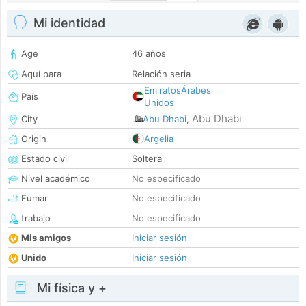
Mi identidad
Age
46 años
Aquí para
Relación seria
EmiratosÁrabes
País
Unidos
Abu Dhabi
City
Abu Dhabi
,
Origin
Argelia
Estado civil
Soltera
Nivel académico
No especificado
Fumar
No especificado
trabajo
No especificado
Mis amigos
Iniciar sesión
Unido
Iniciar sesión
Mi física y +