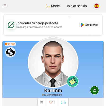
Gulf
Dating
Toggle
Mode
Iniciar sesión
navigation
💖
Encuentra tu pareja perfecta
💖
¡Descarga nuestra app de citas ahora!
💕
💕
0.3/1
0
Karimm
Mucho tiempo
1