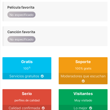
Película favorita
No especificado
Canción favorita
No especificado
Gratis
Soporte
%
100
100% gratis
Servicios gratuitos
Moderadores que escuchan
Serio
Visitantes
perfiles de calidad
Muy visitado
Calidad confirmada
Lo mejor