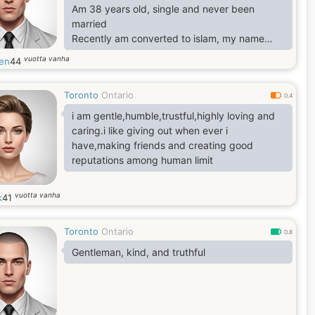
Am 38 years old, single and never been
married
Recently am converted to islam, my name
became Karim
vuotta vanha
en
44
Am a real estate entrepreneur here in Canada
and in Philippines too
Toronto
Ontario
0.4
i am gentle,humble,trustful,highly loving and
caring.i like giving out when ever i
have,making friends and creating good
reputations among human limit
vuotta vanha
k
41
Toronto
Ontario
0.8
Gentleman, kind, and truthful