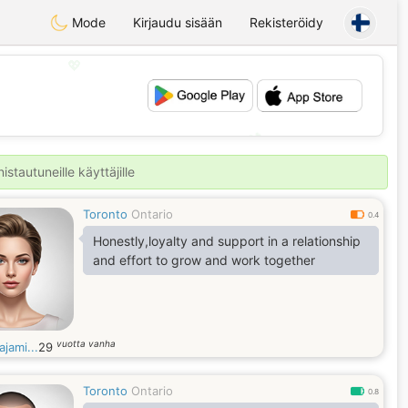
Mode
Kirjaudu sisään
Rekisteröidy
💖
💕
stautuneille käyttäjille
Toronto
Ontario
0.4
Honestly,loyalty and support in a relationship
and effort to grow and work together
vuotta vanha
ajami...
29
Toronto
Ontario
0.8