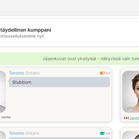
täydellinen kumppani
💖
eittisovelluksemme nyt!
💕
Jäsenkuvat ovat yksityisiä - näkyvissä vain tunni
Toronto
Ontario
0.3
Stubborn
a vanha
Jamil
Toronto
Ontario
0.8