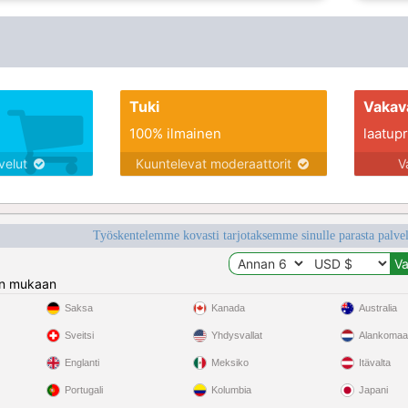
Tuki
Vakav
100% ilmainen
laatupro
lvelut
Kuuntelevat moderaattorit
V
Työskentelemme kovasti tarjotaksemme sinulle parasta palvelu
n mukaan
Saksa
Kanada
Australia
Sveitsi
Yhdysvallat
Alankomaa
Englanti
Meksiko
Itävalta
Portugali
Kolumbia
Japani