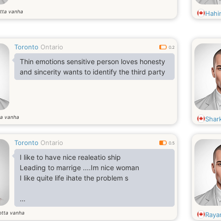
tta vanha
Hahi
Toronto
Ontario
0.2
Thin emotions sensitive person loves honesty
and sincerity wants to identify the third party
ta vanha
Shar
Toronto
Ontario
0.5
I like to have nice realeatio ship
Leading to marrige ....Im nice woman
I like quite life ihate the problem s
Iwish to have good luck...So far its a little
otta vanha
Raya
about me.....