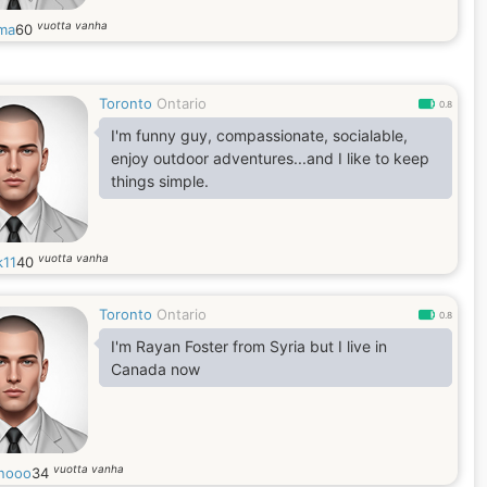
vuotta vanha
ma
60
Toronto
Ontario
0.8
I'm funny guy, compassionate, socialable,
enjoy outdoor adventures...and I like to keep
things simple.
vuotta vanha
k11
40
Toronto
Ontario
0.8
I'm Rayan Foster from Syria but I live in
Canada now
vuotta vanha
nooo
34