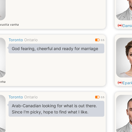
vuotta vanha
Dami
Toronto
Ontario
0.5
God fearing, cheerful and ready for marriage
anha
Epar
Toronto
Ontario
0.5
Arab-Canadian looking for what is out there.
Since I'm picky, hope to find what I like.