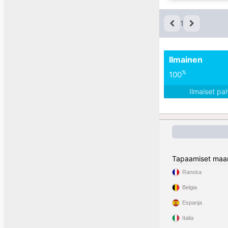
1
Ilmainen
%
100
Ilmaiset pa
Tapaamiset maa
Ranska
Belgia
Espanja
Italia