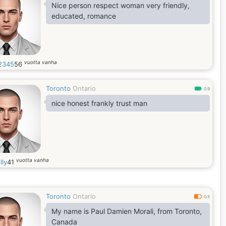
Nice person respect woman very friendly,
educated, romance
vuotta vanha
12345
56
Toronto
Ontario
0.9
nice honest frankly trust man
vuotta vanha
lly
41
Toronto
Ontario
0.5
My name is Paul Damien Morali, from Toronto,
Canada