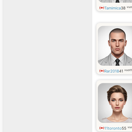
vuo
Tamimica
38
vuot
Rar2018
41
vu
11toronto
55