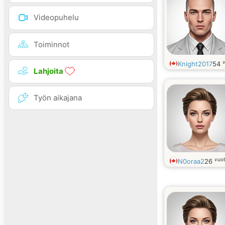
Videopuhelu
Toiminnot
Knight2017
54
Lahjoita
Työn aikajana
vuo
N0oraa2
26