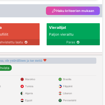
Haku kriteerien mukaan
a
Vierailijat
fiilit
Paljon vierailtu
ahvistettu laatu
Paras
a, ole ystävällinen ja tue meitä
Marokko
Brasilia
t
Tunisia
Filippiinit
Algeria
Libanon
Egypti
Persianlahti