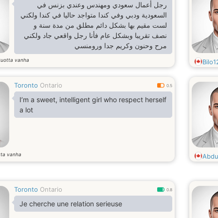
رجل أعمال سعودي ومهندس وعندي بزنس في
السعودية ودبي وفي كندا متواجد حاليا في كندا ولكني
لست مقيم بها بشكل دائم مطلق من مدة سنة و
نصف تقريبا وبشكل عام فأنا رجل واقعي جاد ولكني
مرح وحنون وكريم جدا ورومنسي
vuotta vanha
Bilo
Toronto
Ontario
0.5
I’m a sweet, intelligent girl who respect herself
a lot
tta vanha
Abdu
Toronto
Ontario
0.8
Je cherche une relation serieuse