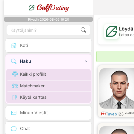
Gulf
Dating
Riyadh 2026-08-06 16:20
Löydä 
Lataa d
Koti
Haku
Kaikki profiilit
Matchmaker
Käytä karttaa
Minun Viestit
vuott
Tayeb1
23
Chat