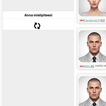
Anna mielipiteesi
Eaudevie23
52
vuotta v
Wills
35