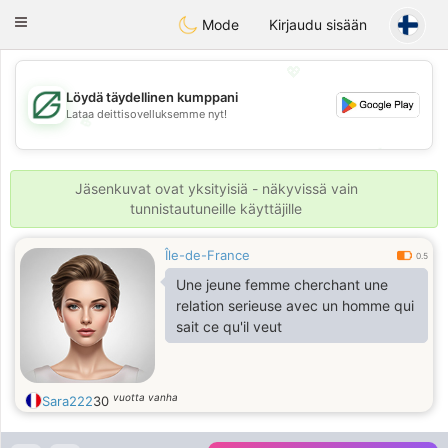
Gulf
Dating
Toggle
Mode
Kirjaudu sisään
navigation
💖
Löydä täydellinen kumppani
Lataa deittisovelluksemme nyt!
💖
💕
💕
Jäsenkuvat ovat yksityisiä - näkyvissä vain
tunnistautuneille käyttäjille
Île-de-France
0.5
Une jeune femme cherchant une
relation serieuse avec un homme qui
sait ce qu'il veut
vuotta vanha
Sara222
30