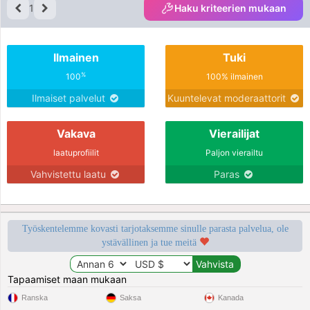
1
Haku kriteerien mukaan
Ilmainen
Tuki
%
100
100% ilmainen
Ilmaiset palvelut
Kuuntelevat moderaattorit
Vakava
Vierailijat
laatuprofiilit
Paljon vierailtu
Vahvistettu laatu
Paras
Työskentelemme kovasti tarjotaksemme sinulle parasta palvelua, ole
ystävällinen ja tue meitä
Tapaamiset maan mukaan
Ranska
Saksa
Kanada