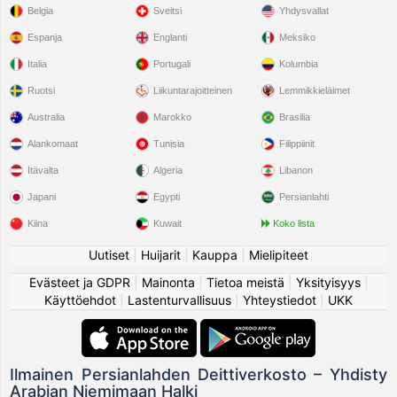
Belgia
Sveitsi
Yhdysvallat
Espanja
Englanti
Meksiko
Italia
Portugali
Kolumbia
Ruotsi
Liikuntarajoitteinen
Lemmikkieläimet
Australia
Marokko
Brasilia
Alankomaat
Tunisia
Filippiinit
Itävalta
Algeria
Libanon
Japani
Egypti
Persianlahti
Kiina
Kuwait
Koko lista
Uutiset
|
Huijarit
|
Kauppa
|
Mielipiteet
Evästeet ja GDPR
|
Mainonta
|
Tietoa meistä
|
Yksityisyys
|
Käyttöehdot
|
Lastenturvallisuus
|
Yhteystiedot
|
UKK
Ilmainen Persianlahden Deittiverkosto – Yhdisty
Arabian Niemimaan Halki