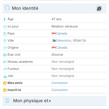
Mon identité
Âge
47 ans
Ici pour
Relation sérieuse
Pays
Canada
Alberta
Ville
Edmonton
,
Origine
Canada
État civil
Divorcé
Niveau academic
Non renseigné
Fumeur
Non renseigné
Job
Non renseigné
Mes amis
Connexion
Inscrit le
Connexion
Mon physique et+