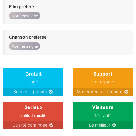
Film préféré
Non renseigné
Chanson préférée
Non renseigné
Gratuit
Support
%
100
100% gratuit
Services gratuits
Modérateurs à l'écoute
Sérieux
Visiteurs
profils de qualité
Très visité
Qualité confirmée
Le meilleur