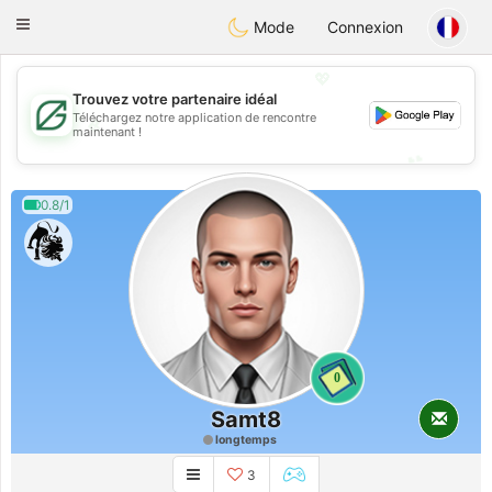
Gulf
Dating
Toggle
Mode
Connexion
navigation
💖
Trouvez votre partenaire idéal
Téléchargez notre application de rencontre
💖
maintenant !
💕
💕
0.8/1
0
Samt8
longtemps
3