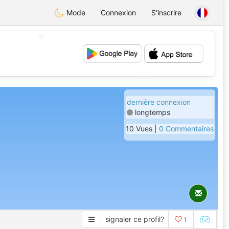
Mode
Connexion
S'inscrire
💖
💕
dernière connexion
longtemps
10 Vues |
0 Commentaires
signaler ce profil?
1