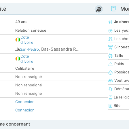
ité
Mon
49 ans
Je cher
Relation sérieuse
Les yeu
Côte
Les che
d'Ivoire
Silhoue
Bas-Sassandra R...
San-Pedro
,
Taille
Côte
d'Ivoire
Poids
Célibataire
Possède
Non renseigné
Veut av
Non renseigné
Déména
Non renseigné
La religi
Connexion
Rite
Connexion
me concernant