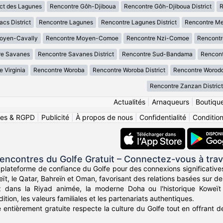
ict des Lagunes
Rencontre Gôh-Djiboua
Rencontre Gôh-Djiboua District
R
cs District
Rencontre Lagunes
Rencontre Lagunes District
Rencontre M
oyen-Cavally
Rencontre Moyen-Comoe
Rencontre Nzi-Comoe
Rencont
re Savanes
Rencontre Savanes District
Rencontre Sud-Bandama
Rencont
 Virginia
Rencontre Woroba
Rencontre Woroba District
Rencontre Worod
Rencontre Zanzan District
Actualités
|
Arnaqueurs
|
Boutiqu
ies & RGPD
|
Publicité
|
À propos de nous
|
Confidentialité
|
Conditions
ncontres du Golfe Gratuit – Connectez-vous à trav
 plateforme de confiance du Golfe pour des connexions significatives
eït, le Qatar, Bahreïn et Oman, favorisant des relations basées sur d
 dans la Riyad animée, la moderne Doha ou l'historique Koweït
dition, les valeurs familiales et les partenariats authentiques.
 entièrement gratuite respecte la culture du Golfe tout en offrant 