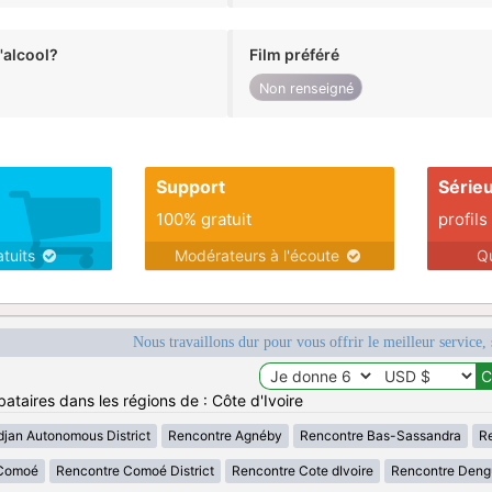
alcool?
Film préféré
Non renseigné
Support
Série
100% gratuit
profils
atuits
Modérateurs à l'écoute
Q
Nous travaillons dur pour vous offrir le meilleur service, 
ataires dans les régions de : Côte d'Ivoire
djan Autonomous District
Rencontre Agnéby
Rencontre Bas-Sassandra
Re
 Comoé
Rencontre Comoé District
Rencontre Cote dIvoire
Rencontre Deng