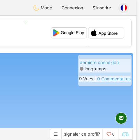
Mode
Connexion
S'inscrire
💖
💕
dernière connexion
longtemps
9 Vues |
0 Commentaires
signaler ce profil?
0