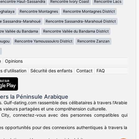
encontre Haut-Sassandra
Rencontre Ivory Coast
Rencontre Lacs
eghalaya
Rencontre Montagnes
Rencontre Montagnes District
re Sassandra-Marahoué
Rencontre Sassandra-Marahoué District
re Vallée du Bandama
Rencontre Vallée du Bandama District
ougou
Rencontre Yamoussoukro District
Rencontre Zanzan
e
|
Opinions
 d'utilisation
|
Sécurité des enfants
|
Contact
|
FAQ
ers la Péninsule Arabique
. Gulf-dating.com rassemble des célibataires à travers l'Arabie
es valeurs partagées et une compréhension culturelle.
 City, connectez-vous avec des personnes compatibles qui
des opportunités pour des connexions authentiques à travers la