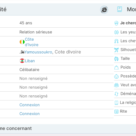
ité
Mon
45 ans
Je cher
Relation sérieuse
Les yeu
Côte
Les che
d'Ivoire
Silhoue
Cote dIvoire
Yamoussoukro
,
Taille
Liban
Poids
Célibataire
Possède
Non renseigné
Veut av
Non renseigné
Déména
Non renseigné
La religi
Connexion
Rite
Connexion
me concernant