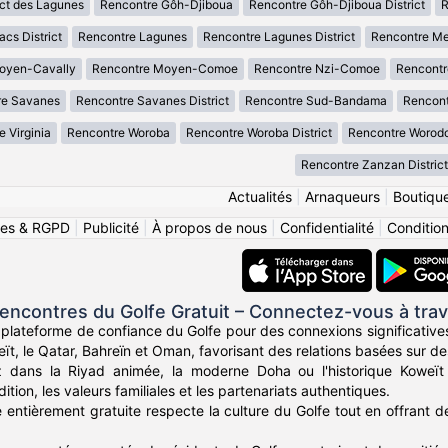
ict des Lagunes
Rencontre Gôh-Djiboua
Rencontre Gôh-Djiboua District
R
cs District
Rencontre Lagunes
Rencontre Lagunes District
Rencontre M
oyen-Cavally
Rencontre Moyen-Comoe
Rencontre Nzi-Comoe
Rencont
re Savanes
Rencontre Savanes District
Rencontre Sud-Bandama
Rencont
 Virginia
Rencontre Woroba
Rencontre Woroba District
Rencontre Worod
Rencontre Zanzan District
Actualités
|
Arnaqueurs
|
Boutiqu
ies & RGPD
|
Publicité
|
À propos de nous
|
Confidentialité
|
Conditions
ncontres du Golfe Gratuit – Connectez-vous à trav
 plateforme de confiance du Golfe pour des connexions significatives
eït, le Qatar, Bahreïn et Oman, favorisant des relations basées sur d
 dans la Riyad animée, la moderne Doha ou l'historique Koweït
dition, les valeurs familiales et les partenariats authentiques.
 entièrement gratuite respecte la culture du Golfe tout en offrant 