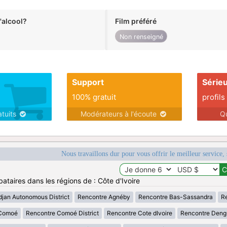
alcool?
Film préféré
Non renseigné
Support
Série
100% gratuit
profils
atuits
Modérateurs à l'écoute
Q
Nous travaillons dur pour vous offrir le meilleur service, 
ataires dans les régions de : Côte d'Ivoire
djan Autonomous District
Rencontre Agnéby
Rencontre Bas-Sassandra
Re
 Comoé
Rencontre Comoé District
Rencontre Cote dIvoire
Rencontre Deng