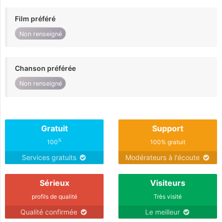
Film préféré
Non renseigné
Chanson préférée
Non renseigné
Gratuit
Support
%
100
100% gratuit
Services gratuits
Modérateurs à l'écoute
Sérieux
Visiteurs
profils de qualité
Très visité
Qualité confirmée
Le meilleur