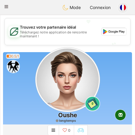
Gulf
Dating
Toggle
Mode
Connexion
navigation
💖
Trouvez votre partenaire idéal
Téléchargez notre application de rencontre
💖
maintenant !
💕
💕
0.5/1
0
Oushe
longtemps
0