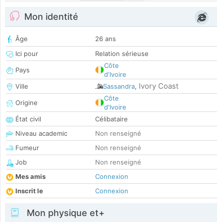
Mon identité
Âge
26 ans
Ici pour
Relation sérieuse
Côte
Pays
d'Ivoire
Ivory Coast
Ville
Sassandra
,
Côte
Origine
d'Ivoire
État civil
Célibataire
Niveau academic
Non renseigné
Fumeur
Non renseigné
Job
Non renseigné
Mes amis
Connexion
Inscrit le
Connexion
Mon physique et+