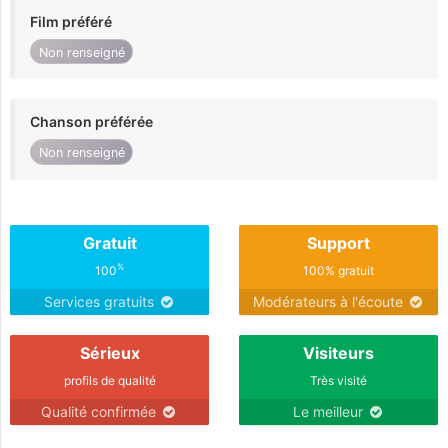
Film préféré
Non renseigné
Chanson préférée
Non renseigné
Gratuit
Support
%
100
100% gratuit
Services gratuits
Modérateurs à l'écoute
Sérieux
Visiteurs
profils de qualité
Très visité
Qualité confirmée
Le meilleur