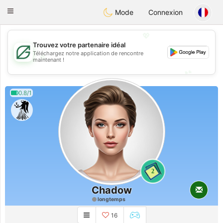
Gulf
Dating
Toggle
Mode
Connexion
navigation
💖
Trouvez votre partenaire idéal
Téléchargez notre application de rencontre
💖
maintenant !
💕
💕
0.8/1
2
Chadow
longtemps
16