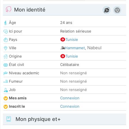
Mon identité
Âge
24 ans
Ici pour
Relation sérieuse
Pays
Tunisie
Nabeul
Ville
Hammamet
,
Origine
Tunisie
État civil
Célibataire
Niveau academic
Non renseigné
Fumeur
Non renseigné
Job
Non renseigné
Mes amis
Connexion
Inscrit le
Connexion
Mon physique et+