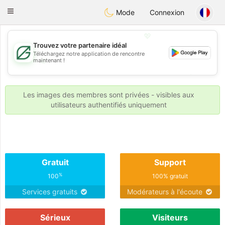
Gulf
Dating
Toggle
Mode
Connexion
navigation
💖
Trouvez votre partenaire idéal
Téléchargez notre application de rencontre
💖
maintenant !
💕
💕
Les images des membres sont privées - visibles aux
utilisateurs authentifiés uniquement
Gratuit
Support
%
100
100% gratuit
Services gratuits
Modérateurs à l'écoute
Sérieux
Visiteurs