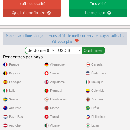
profils de qualité
Très visité
Qualité confirmée
Le meilleur
Nous travaillons dur pour vous offrir le meilleur service, soyez solidaire
s'il vous plaît
Rencontres par pays
France
Allemagne
Canada
Belgique
Suisse
États-Unis
Espagne
Angleterre
Mexique
Italie
Portugal
Colombie
Suède
Handicapés
Animaux
Australie
Maroc
Brésil
Pays-Bas
Tunisie
Philippines
Autriche
Algérie
Liban