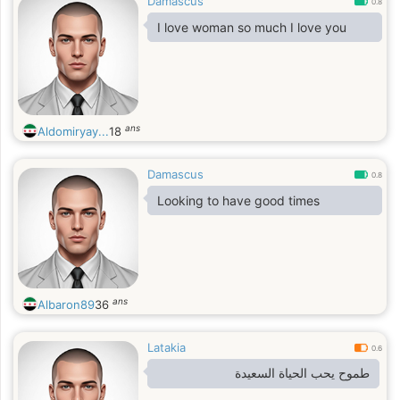
Damascus
0.8
I love woman so much I love you
ans
Aldomiryay...
18
Damascus
0.8
Looking to have good times
ans
Albaron89
36
Latakia
0.6
طموح يحب الحياة السعيدة