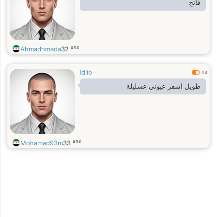
فاتح
ans
Ahmadhmada
32
Idlib
0.4
طويل اشقر عيوني عسليلة
ans
Mohamad93m
33