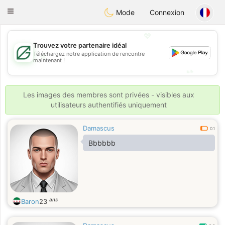
Gulf
Dating
Toggle
Mode
Connexion
navigation
💖
Trouvez votre partenaire idéal
💖
Téléchargez notre application de rencontre
maintenant !
💕
💕
Les images des membres sont privées - visibles aux
utilisateurs authentifiés uniquement
Damascus
0.1
Bbbbbb
ans
Baron
23