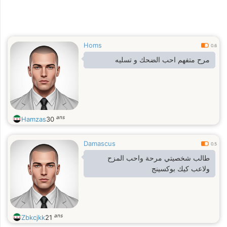
Homs
0.6
مرح متفهم احب الضحك و تسليه
ans
Hamzas
30
Damascus
0.5
طالب شخصيتي مرحة واحب المزح
ولاعب كيك بوكسينج
ans
Zbkcjkk
21