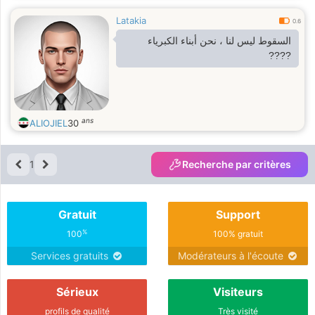
Latakia
0.6
السقوط ليس لنا ، نحن أبناء الكبرياء
????
ans
ALIOJIEL
30
1
Recherche par critères
Gratuit
Support
%
100
100% gratuit
Services gratuits
Modérateurs à l'écoute
Sérieux
Visiteurs
profils de qualité
Très visité