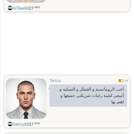
ans
AFRaa98
27
Tartus
0.5
احب الرومانسية و الجمال و التسلية و
أسعى لتلبية رغبات شريكتي جميعها و
اهتم بها
ans
Danny99
27