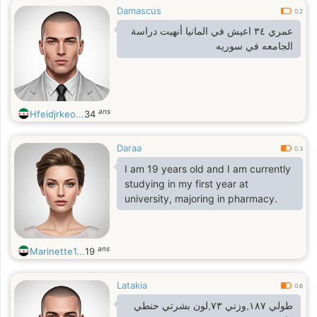
Damascus
0.2
عمري ٣٤ اعيش في المانيا أنهيت دراسة
الجامعه في سوريه
ans
Hfeidjrkeo...
34
Daraa
0.3
I am 19 years old and I am currently
studying in my first year at
university, majoring in pharmacy.
ans
Marinette1...
19
Latakia
0.6
طولي ١٨٧,وزني ٧٣,لون بشرتي حنطي