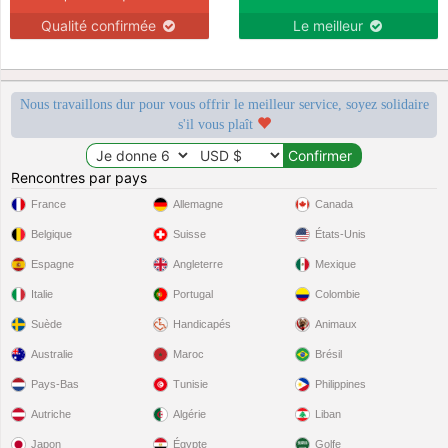
Qualité confirmée
Le meilleur
Nous travaillons dur pour vous offrir le meilleur service, soyez solidaire
s'il vous plaît
Rencontres par pays
France
Allemagne
Canada
Belgique
Suisse
États-Unis
Espagne
Angleterre
Mexique
Italie
Portugal
Colombie
Suède
Handicapés
Animaux
Australie
Maroc
Brésil
Pays-Bas
Tunisie
Philippines
Autriche
Algérie
Liban
Japon
Égypte
Golfe