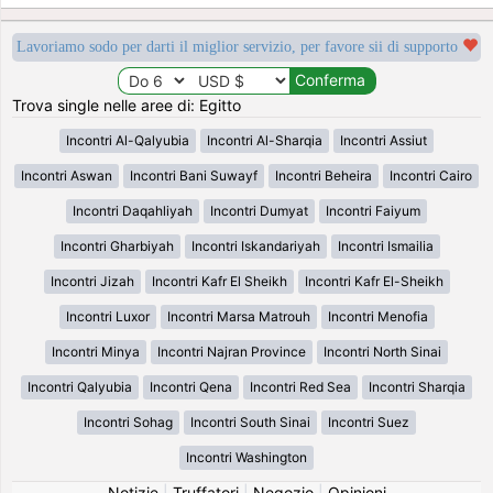
Lavoriamo sodo per darti il miglior servizio, per favore sii di supporto
Trova single nelle aree di: Egitto
Incontri Al-Qalyubia
Incontri Al-Sharqia
Incontri Assiut
Incontri Aswan
Incontri Bani Suwayf
Incontri Beheira
Incontri Cairo
Incontri Daqahliyah
Incontri Dumyat
Incontri Faiyum
Incontri Gharbiyah
Incontri Iskandariyah
Incontri Ismailia
Incontri Jizah
Incontri Kafr El Sheikh
Incontri Kafr El-Sheikh
Incontri Luxor
Incontri Marsa Matrouh
Incontri Menofia
Incontri Minya
Incontri Najran Province
Incontri North Sinai
Incontri Qalyubia
Incontri Qena
Incontri Red Sea
Incontri Sharqia
Incontri Sohag
Incontri South Sinai
Incontri Suez
Incontri Washington
Notizie
|
Truffatori
|
Negozio
|
Opinioni