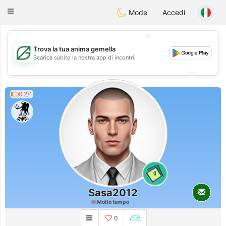
Gulf
Dating
Toggle
Mode
Accedi
navigation
💖
Trova la tua anima gemella
💖
Scarica subito la nostra app di incontri!
💕
💕
0.2/1
0
Sasa2012
Molto tempo
0