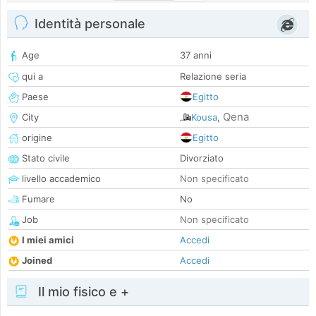
Identità personale
Age
37 anni
qui a
Relazione seria
Paese
Egitto
Qena
City
Kousa
,
origine
Egitto
Stato civile
Divorziato
livello accademico
Non specificato
Fumare
No
Job
Non specificato
I miei amici
Accedi
Joined
Accedi
Il mio fisico e +