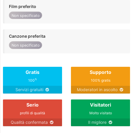
Film preferito
Non specificato
Canzone preferita
Non specificato
Gratis
Supporto
%
100
100% gratis
Servizi gratuiti
Moderatori in ascolto
Serio
Visitatori
profili di qualità
Molto visitato
Qualità confermata
Il migliore