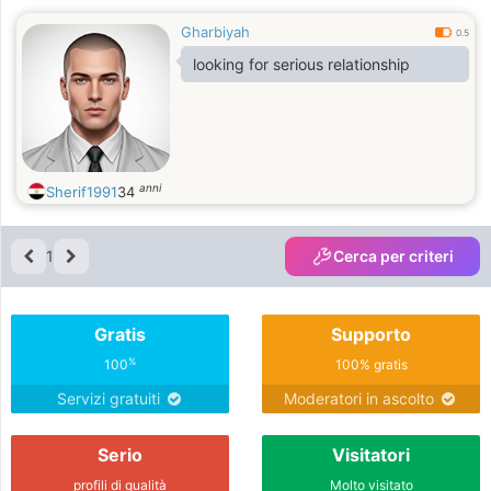
Gharbiyah
0.5
looking for serious relationship
anni
Sherif1991
34
1
Cerca per criteri
Gratis
Supporto
%
100
100% gratis
Servizi gratuiti
Moderatori in ascolto
Serio
Visitatori
profili di qualità
Molto visitato