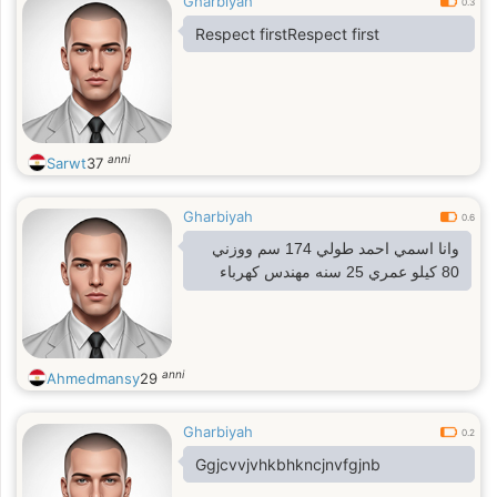
Gharbiyah
0.3
Respect firstRespect first
anni
Sarwt
37
Gharbiyah
0.6
وانا اسمي احمد طولي 174 سم ووزني
80 كيلو عمري 25 سنه مهندس كهرباء
anni
Ahmedmansy
29
Gharbiyah
0.2
Ggjcvvjvhkbhkncjnvfgjnb