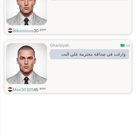
anni
Biikoooooo
30
Gharbiyah
0.8
وارغب في صداقة محترمة علي النت
anni
Mon30305
45