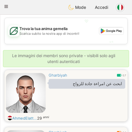
Gulf
Dating
Toggle
Mode
Accedi
navigation
💖
Trova la tua anima gemella
💖
Scarica subito la nostra app di incontri!
💕
💕
Le immagini dei membri sono private - visibili solo agli
utenti autenticati
Gharbiyah
0.7
ابحث عن امراءة جادة للزواج
anni
AhmedElatt...
29