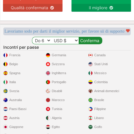
Qualità confermata
Il migliore
Lavoriamo sodo per darti il miglior servizio, per favore sii di supporto
Incontri per paese
Francia
Germania
Canada
Belgio
Svizzera
Stati Uniti
Spagna
Inghilterra
Messico
Italia
Portogallo
Colombia
Svezia
Disabili
Animali domestici
Australia
Marocco
Brasile
Paesi Bassi
Tunisia
Filippine
Austria
Algeria
Libano
Giappone
Egitto
Golfo