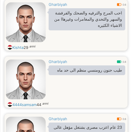
Gharbiyah
0.6
احب المرح والترفيه والضحك والفرفشة
والسهر والتحدي والمغامرات وغيرهاا من
الاشياء الكثيره
anni
Kishta
29
Gharbiyah
0.8
طيب حنون رومنسي منظم الى حد ماه
anni
4444samsam
44
Gharbiyah
0.6
23 عام اعزب مصرى بشتغل مؤهل عالى