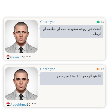
Gharbiyah
0.8
ابحث عن زوجه سعوديه بنت او مطلقه او
ارمله
anni
Gawish
40
Gharbiyah
0.5
انا عبدالرحمن 18 سنة من مصر
anni
Abdelrhma
26