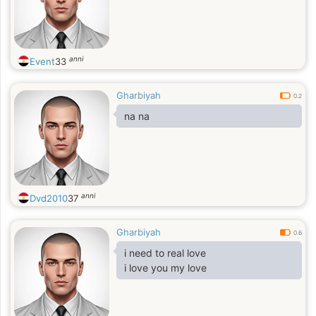
anni
Event
33
Gharbiyah
0.2
na na
anni
Dvd2010
37
Gharbiyah
0.6
i need to real love
i love you my love