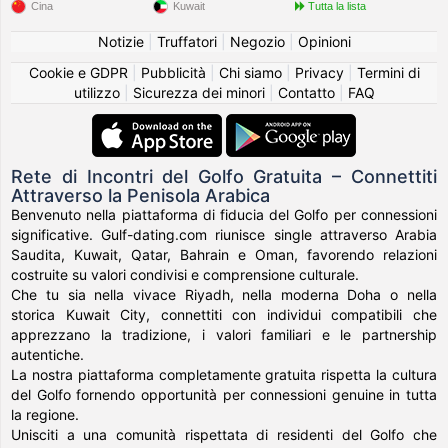
Cina
Kuwait
Tutta la lista
Notizie
|
Truffatori
|
Negozio
|
Opinioni
Cookie e GDPR
|
Pubblicità
|
Chi siamo
|
Privacy
|
Termini di
utilizzo
|
Sicurezza dei minori
|
Contatto
|
FAQ
Rete di Incontri del Golfo Gratuita – Connettiti
Attraverso la Penisola Arabica
Benvenuto nella piattaforma di fiducia del Golfo per connessioni
significative. Gulf-dating.com riunisce single attraverso Arabia
Saudita, Kuwait, Qatar, Bahrain e Oman, favorendo relazioni
costruite su valori condivisi e comprensione culturale.
Che tu sia nella vivace Riyadh, nella moderna Doha o nella
storica Kuwait City, connettiti con individui compatibili che
apprezzano la tradizione, i valori familiari e le partnership
autentiche.
La nostra piattaforma completamente gratuita rispetta la cultura
del Golfo fornendo opportunità per connessioni genuine in tutta
la regione.
Unisciti a una comunità rispettata di residenti del Golfo che