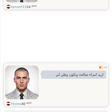
anni
Venom123
24
0.5
اريد امراء صالحة وتكون وطن لي
anni
Titomo
46