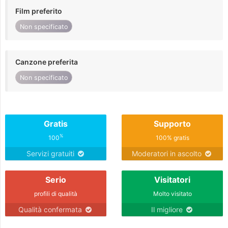
Film preferito
Non specificato
Canzone preferita
Non specificato
Gratis
Supporto
%
100
100% gratis
Servizi gratuiti
Moderatori in ascolto
Serio
Visitatori
profili di qualità
Molto visitato
Qualità confermata
Il migliore