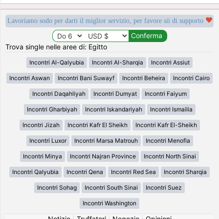
Lavoriamo sodo per darti il miglior servizio, per favore sii di supporto
Trova single nelle aree di: Egitto
Incontri Al-Qalyubia
Incontri Al-Sharqia
Incontri Assiut
Incontri Aswan
Incontri Bani Suwayf
Incontri Beheira
Incontri Cairo
Incontri Daqahliyah
Incontri Dumyat
Incontri Faiyum
Incontri Gharbiyah
Incontri Iskandariyah
Incontri Ismailia
Incontri Jizah
Incontri Kafr El Sheikh
Incontri Kafr El-Sheikh
Incontri Luxor
Incontri Marsa Matrouh
Incontri Menofia
Incontri Minya
Incontri Najran Province
Incontri North Sinai
Incontri Qalyubia
Incontri Qena
Incontri Red Sea
Incontri Sharqia
Incontri Sohag
Incontri South Sinai
Incontri Suez
Incontri Washington
Notizie
|
Truffatori
|
Negozio
|
Opinioni