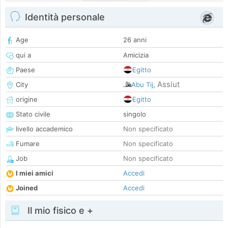
Identità personale
Age
26 anni
qui a
Amicizia
Paese
Egitto
Assiut
City
Abu Tij
,
origine
Egitto
Stato civile
singolo
livello accademico
Non specificato
Fumare
Non specificato
Job
Non specificato
I miei amici
Accedi
Joined
Accedi
Il mio fisico e +