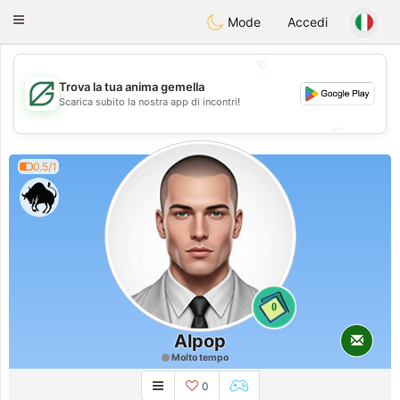
Gulf
Dating
Toggle
Mode
Accedi
navigation
💖
Trova la tua anima gemella
💖
Scarica subito la nostra app di incontri!
💕
💕
0.5/1
0
Alpop
Molto tempo
0