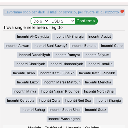
Lavoriamo sodo per darti il miglior servizio, per favore sii di supporto
Trova single nelle aree di: Egitto
Incontri Al-Qalyubia
Incontri Al-Sharqia
Incontri Assiut
Incontri Aswan
Incontri Bani Suwayf
Incontri Beheira
Incontri Cairo
Incontri Daqahliyah
Incontri Dumyat
Incontri Faiyum
Incontri Gharbiyah
Incontri Iskandariyah
Incontri Ismailia
Incontri Jizah
Incontri Kafr El Sheikh
Incontri Kafr El-Sheikh
Incontri Luxor
Incontri Marsa Matrouh
Incontri Menofia
Incontri Minya
Incontri Najran Province
Incontri North Sinai
Incontri Qalyubia
Incontri Qena
Incontri Red Sea
Incontri Sharqia
Incontri Sohag
Incontri South Sinai
Incontri Suez
Incontri Washington
Notizie
|
Truffatori
|
Negozio
|
Opinioni