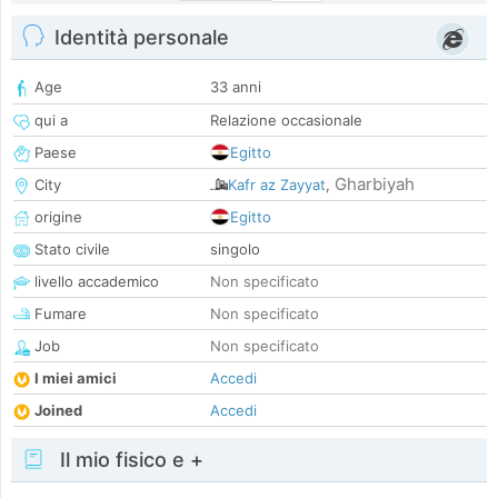
Identità personale
Age
33 anni
qui a
Relazione occasionale
Paese
Egitto
Gharbiyah
City
Kafr az Zayyat
,
origine
Egitto
Stato civile
singolo
livello accademico
Non specificato
Fumare
Non specificato
Job
Non specificato
I miei amici
Accedi
Joined
Accedi
Il mio fisico e +