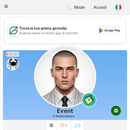
Gulf
Dating
Toggle
Mode
Accedi
navigation
💖
Trova la tua anima gemella
💖
Scarica subito la nostra app di incontri!
💕
💕
0.2/1
0
Event
Molto tempo
1