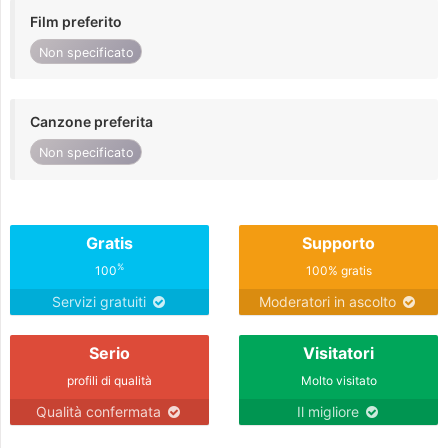
Film preferito
Non specificato
Canzone preferita
Non specificato
Gratis
Supporto
%
100
100% gratis
Servizi gratuiti
Moderatori in ascolto
Serio
Visitatori
profili di qualità
Molto visitato
Qualità confermata
Il migliore