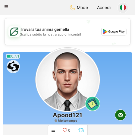
Gulf
Dating
Toggle
Mode
Accedi
navigation
💖
Trova la tua anima gemella
💖
Scarica subito la nostra app di incontri!
💕
💕
0.7/1
2
Apood121
Molto tempo
0