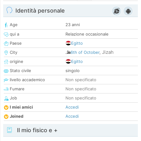
Identità personale
Age
23 anni
qui a
Relazione occasionale
Paese
Egitto
Jizah
City
6th of October
,
origine
Egitto
Stato civile
singolo
livello accademico
Non specificato
Fumare
Non specificato
Job
Non specificato
I miei amici
Accedi
Joined
Accedi
Il mio fisico e +