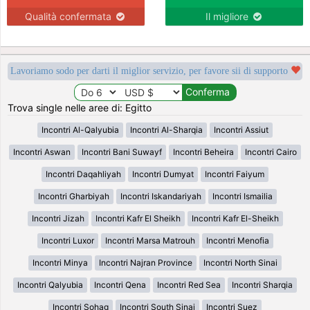
Qualità confermata
Il migliore
Lavoriamo sodo per darti il miglior servizio, per favore sii di supporto
Trova single nelle aree di: Egitto
Incontri Al-Qalyubia
Incontri Al-Sharqia
Incontri Assiut
Incontri Aswan
Incontri Bani Suwayf
Incontri Beheira
Incontri Cairo
Incontri Daqahliyah
Incontri Dumyat
Incontri Faiyum
Incontri Gharbiyah
Incontri Iskandariyah
Incontri Ismailia
Incontri Jizah
Incontri Kafr El Sheikh
Incontri Kafr El-Sheikh
Incontri Luxor
Incontri Marsa Matrouh
Incontri Menofia
Incontri Minya
Incontri Najran Province
Incontri North Sinai
Incontri Qalyubia
Incontri Qena
Incontri Red Sea
Incontri Sharqia
Incontri Sohag
Incontri South Sinai
Incontri Suez