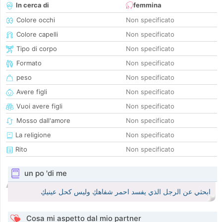
In cerca di
femmina
Colore occhi
Non specificato
Colore capelli
Non specificato
Tipo di corpo
Non specificato
Formato
Non specificato
peso
Non specificato
Avere figli
Non specificato
Vuoi avere figli
Non specificato
Mosso dall'amore
Non specificato
La religione
Non specificato
Rito
Non specificato
un po 'di me
ابحثي عن الرجل الذي يفسد احمر شفاهكِ وليس كحل عينيكِ
Cosa mi aspetto dal mio partner