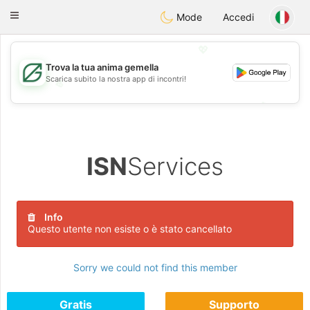
Gulf
Dating
Toggle
Mode
Accedi
navigation
💖
Trova la tua anima gemella
Scarica subito la nostra app di incontri!
💖
💕
💕
ISN
Services
Info
Questo utente non esiste o è stato cancellato
Sorry we could not find this member
Gratis
Supporto