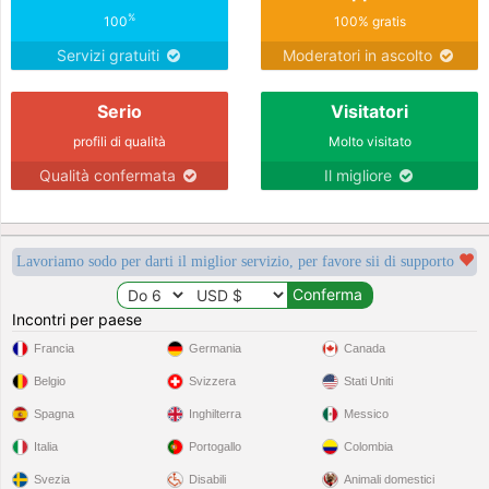
%
100
100% gratis
Servizi gratuiti
Moderatori in ascolto
Serio
Visitatori
profili di qualità
Molto visitato
Qualità confermata
Il migliore
Lavoriamo sodo per darti il miglior servizio, per favore sii di supporto
Incontri per paese
Francia
Germania
Canada
Belgio
Svizzera
Stati Uniti
Spagna
Inghilterra
Messico
Italia
Portogallo
Colombia
Svezia
Disabili
Animali domestici