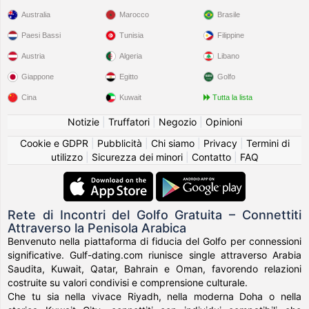
Australia
Marocco
Brasile
Paesi Bassi
Tunisia
Filippine
Austria
Algeria
Libano
Giappone
Egitto
Golfo
Cina
Kuwait
Tutta la lista
Notizie
|
Truffatori
|
Negozio
|
Opinioni
Cookie e GDPR
|
Pubblicità
|
Chi siamo
|
Privacy
|
Termini di
utilizzo
|
Sicurezza dei minori
|
Contatto
|
FAQ
Rete di Incontri del Golfo Gratuita – Connettiti
Attraverso la Penisola Arabica
Benvenuto nella piattaforma di fiducia del Golfo per connessioni
significative. Gulf-dating.com riunisce single attraverso Arabia
Saudita, Kuwait, Qatar, Bahrain e Oman, favorendo relazioni
costruite su valori condivisi e comprensione culturale.
Che tu sia nella vivace Riyadh, nella moderna Doha o nella