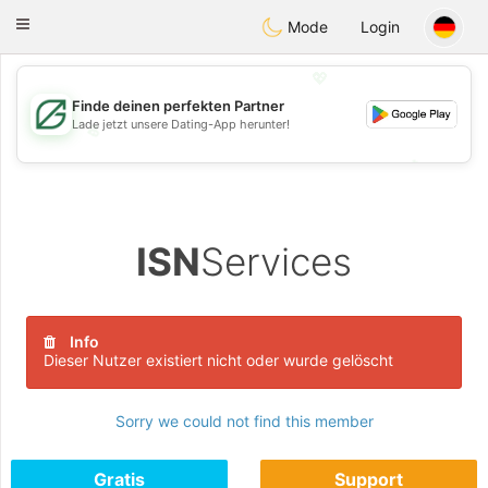
Gulf
Dating
Toggle
Mode
Login
navigation
💖
Finde deinen perfekten Partner
Lade jetzt unsere Dating-App herunter!
💖
💕
💕
ISN
Services
Info
Dieser Nutzer existiert nicht oder wurde gelöscht
Sorry we could not find this member
Gratis
Support