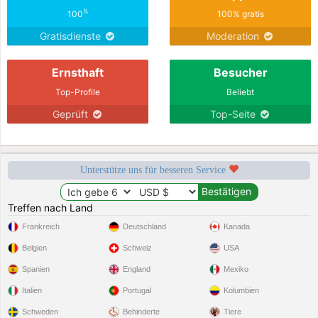
%
100
100% gratis
Gratisdienste
Moderation
Ernsthaft
Besucher
Top-Profile
Beliebt
Geprüft
Top-Seite
Unterstütze uns für besseren Service
Treffen nach Land
Frankreich
Deutschland
Kanada
Belgien
Schweiz
USA
Spanien
England
Mexiko
Italien
Portugal
Kolumbien
Schweden
Behinderte
Tiere