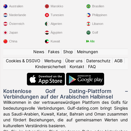
Australien
Marokko
Brasilien
Niederlande
Tunesien
Philippinen
Österreich
Algerien
Libanon
Japan
Ägypten
Golf
China
Kuwait
Alle
News
|
Fakes
|
Shop
|
Meinungen
Cookies & DSGVO
|
Werbung
|
Über uns
|
Datenschutz
|
AGB
|
Kindersicherheit
|
Kontakt
|
FAQ
Kostenlose Golf Dating-Plattform –
Verbindungen auf der Arabischen Halbinsel
Willkommen in der vertrauenswürdigen Plattform des Golfs für
bedeutungsvolle Verbindungen. Gulf-dating.com bringt Singles
aus Saudi-Arabien, Kuwait, Katar, Bahrain und Oman zusammen
und fördert Beziehungen, die auf gemeinsamen Werten und
kulturellem Verständnis basieren.