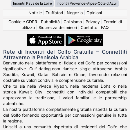
Incontri Pays de la Loire
Incontri Provence-Alpes-Côte d Azur
Notizie
|
Truffatori
|
Negozio
|
Opinioni
Cookie e GDPR
|
Pubblicità
|
Chi siamo
|
Privacy
|
Termini di
utilizzo
|
Sicurezza dei minori
|
Contatto
|
FAQ
Rete di Incontri del Golfo Gratuita – Connettiti
Attraverso la Penisola Arabica
Benvenuto nella piattaforma di fiducia del Golfo per connessioni
significative. Gulf-dating.com riunisce single attraverso Arabia
Saudita, Kuwait, Qatar, Bahrain e Oman, favorendo relazioni
costruite su valori condivisi e comprensione culturale.
Che tu sia nella vivace Riyadh, nella moderna Doha o nella
storica Kuwait City, connettiti con individui compatibili che
apprezzano la tradizione, i valori familiari e le partnership
autentiche.
La nostra piattaforma completamente gratuita rispetta la cultura
del Golfo fornendo opportunità per connessioni genuine in tutta
la regione.
Unisciti a una comunità rispettata di residenti del Golfo che