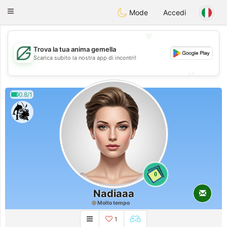
Gulf
Dating
Toggle
Mode
Accedi
navigation
💖
Trova la tua anima gemella
💖
Scarica subito la nostra app di incontri!
💕
💕
0.8/1
0
Nadiaaa
Molto tempo
1