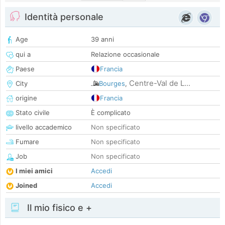
Identità personale
Age
39 anni
qui a
Relazione occasionale
Paese
Francia
Centre-Val de L...
City
Bourges
,
origine
Francia
Stato civile
È complicato
livello accademico
Non specificato
Fumare
Non specificato
Job
Non specificato
I miei amici
Accedi
Joined
Accedi
Il mio fisico e +