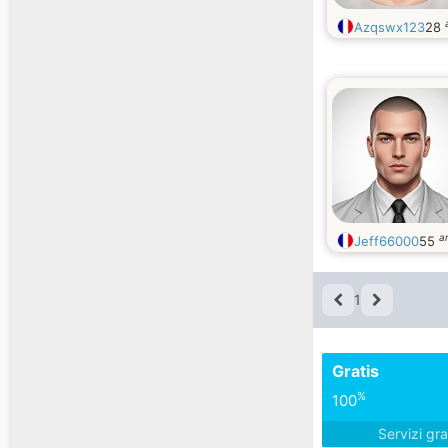
Azqswx123
28
a
Jeff66000
55
1
Gratis
%
100
Servizi gra