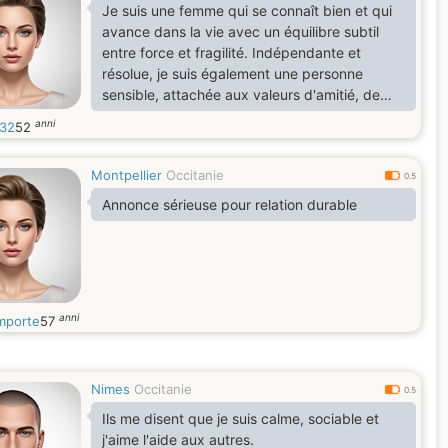
Je suis une femme qui se connaît bien et qui
avance dans la vie avec un équilibre subtil
entre force et fragilité. Indépendante et
résolue, je suis également une personne
sensible, attachée aux valeurs d'amitié, de
loyauté et de famille. Les liens sincères et
anni
32
52
authentiques ont pour moi une grande
importance, et je cherche quelqu'un qui
Montpellier
Occitanie
partage cette vision.
0.5
Annonce sérieuse pour relation durable
anni
mporte
57
Nimes
Occitanie
0.5
Ils me disent que je suis calme, sociable et
j'aime l'aide aux autres.