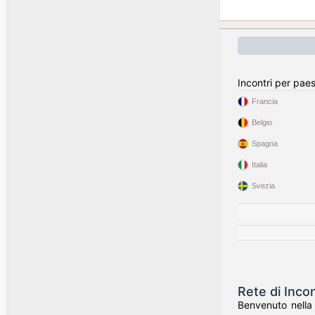
Incontri per pae
Francia
Belgio
Spagna
Italia
Svezia
Rete di Incon
Benvenuto nella 