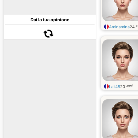
Dai la tua opinione
a
Aminamina
24
anni
Lali48
20