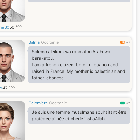
anni
one30
56
Balma
Occitanie
0.5
Salemo aleikom wa rahmatoulAllahi wa
barakatou.
I am a french citizen, born in Lebanon and
raised in France. My mother is palestinian and
father lebanese.
I am gentle, honest, serious.
anni
em
47
I love the mountain, the ocean, exploring the
world.
Colomiers
Occitanie
As surprising as it may seem, I am still
0.7
preserving my self for the right woman. And
Je suis une femme musulmane souhaitant être
also learning Koran by heart since a long time
protégée aimée et chérie inshaAllah.
(hifz) with a wonderful Imam who helps me.
May Allah helps you find your other half
Ps : I am living arround Toulouse France (pr