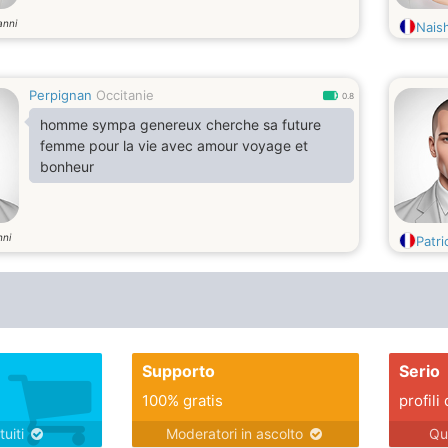
anni
Nais
Perpignan
Occitanie
0.8
homme sympa genereux cherche sa future
femme pour la vie avec amour voyage et
bonheur
nni
Patri
Supporto
Serio
100% gratis
profili 
tuiti
Moderatori in ascolto
Qu