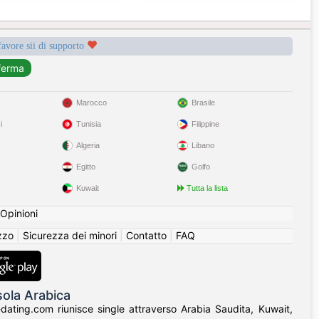
favore sii di supporto
Marocco
Brasile
i
Tunisia
Filippine
Algeria
Libano
Egitto
Golfo
Kuwait
Tutta la lista
Opinioni
izzo
|
Sicurezza dei minori
|
Contatto
|
FAQ
sola Arabica
-dating.com riunisce single attraverso Arabia Saudita, Kuwait,