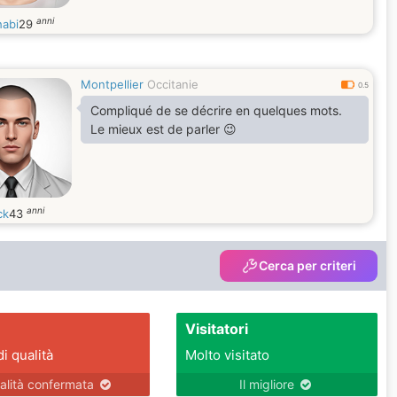
anni
habi
29
Montpellier
Occitanie
0.5
Compliqué de se décrire en quelques mots.
Le mieux est de parler 😉
anni
ck
43
Cerca per criteri
Visitatori
di qualità
Molto visitato
alità confermata
Il migliore