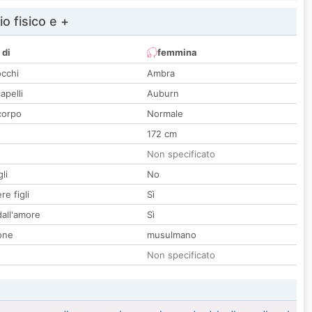
io fisico e +
 di
femmina
occhi
Ambra
apelli
Auburn
corpo
Normale
172 cm
Non specificato
li
No
re figli
Sì
all'amore
Sì
one
musulmano
Non specificato