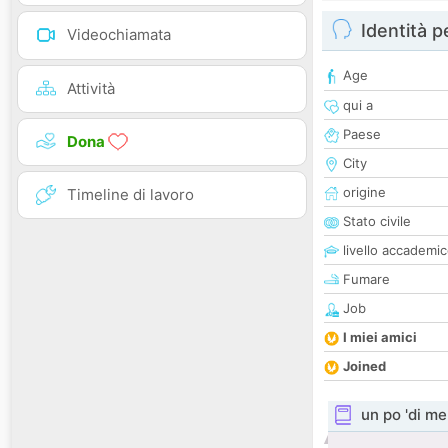
Identità 
Videochiamata
Age
Attività
qui a
Paese
Dona
City
origine
Timeline di lavoro
Stato civile
livello accademi
Fumare
Job
I miei amici
Joined
un po 'di me