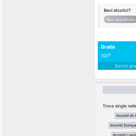
Bevi alcolici?
Non specificato
Gratis
%
100
Servizi gra
Trova single nelle
Incontri Al
Incontri Dumya
Incontri Luxor