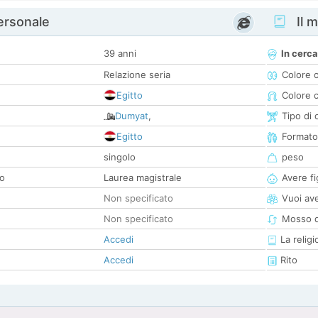
personale
Il m
39 anni
In cerca
Relazione seria
Colore 
Egitto
Colore c
Dumyat
,
Tipo di 
Egitto
Formato
singolo
peso
co
Laurea magistrale
Avere fig
Non specificato
Vuoi ave
Non specificato
Mosso d
Accedi
La religi
Accedi
Rito