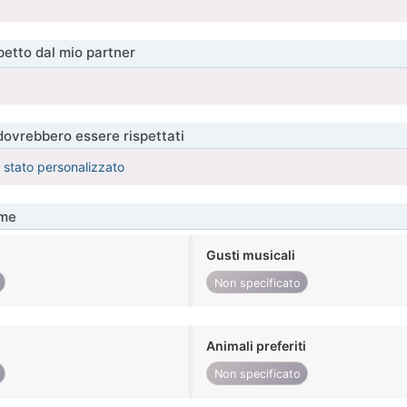
etto dal mio partner
 dovrebbero essere rispettati
è stato personalizzato
me
Gusti musicali
Non specificato
Animali preferiti
Non specificato