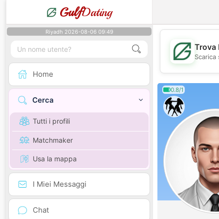
Gulf
Dating
Riyadh 2026-08-06 09:49
Trova 
Scarica 
Home
0.8/1
Cerca
Tutti i profili
Matchmaker
Usa la mappa
I Miei Messaggi
Chat