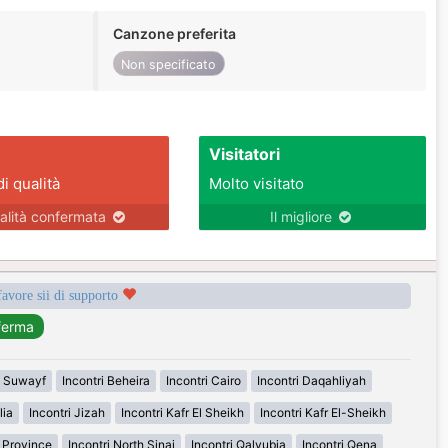
Canzone preferita
Non specificato
Visitatori
di qualità
Molto visitato
alità confermata
Il migliore
favore sii di supporto
i Suwayf
Incontri Beheira
Incontri Cairo
Incontri Daqahliyah
lia
Incontri Jizah
Incontri Kafr El Sheikh
Incontri Kafr El-Sheikh
n Province
Incontri North Sinai
Incontri Qalyubia
Incontri Qena