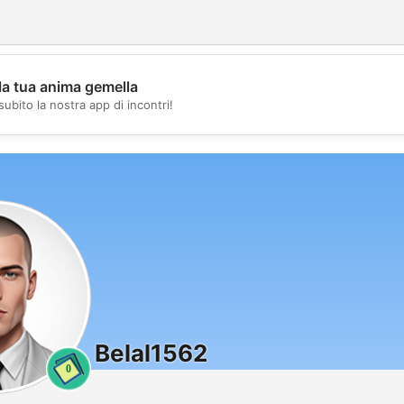
la tua anima gemella
💖
subito la nostra app di incontri!
💕
Belal1562
0