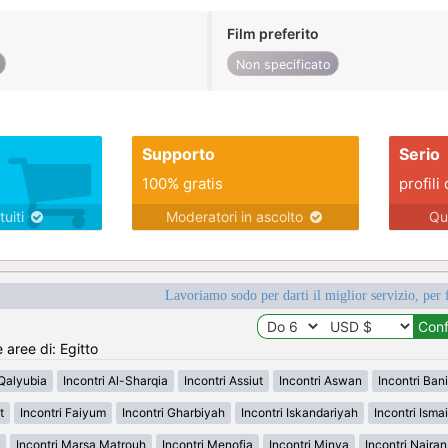
Film preferito
Non specificato
Supporto
Serio
100% gratis
profili 
tuiti
Moderatori in ascolto
Qu
Lavoriamo sodo per darti il miglior servizio, per 
 aree di: Egitto
-Qalyubia
Incontri Al-Sharqia
Incontri Assiut
Incontri Aswan
Incontri Ban
t
Incontri Faiyum
Incontri Gharbiyah
Incontri Iskandariyah
Incontri Ismai
Incontri Marsa Matrouh
Incontri Menofia
Incontri Minya
Incontri Najra