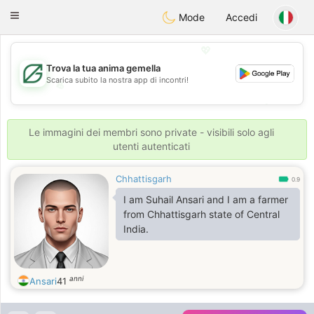
Gulf
Dating
Toggle
Mode
Accedi
navigation
💖
Trova la tua anima gemella
Scarica subito la nostra app di incontri!
💖
💕
💕
Le immagini dei membri sono private - visibili solo agli
utenti autenticati
Chhattisgarh
0.9
I am Suhail Ansari and I am a farmer
from Chhattisgarh state of Central
India.
anni
Ansari
41