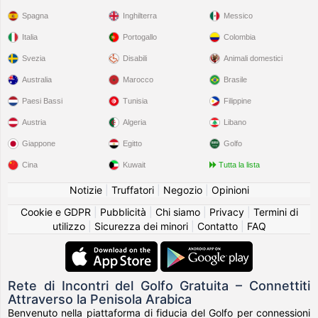
Spagna
Inghilterra
Messico
Italia
Portogallo
Colombia
Svezia
Disabili
Animali domestici
Australia
Marocco
Brasile
Paesi Bassi
Tunisia
Filippine
Austria
Algeria
Libano
Giappone
Egitto
Golfo
Cina
Kuwait
Tutta la lista
Notizie
|
Truffatori
|
Negozio
|
Opinioni
Cookie e GDPR
|
Pubblicità
|
Chi siamo
|
Privacy
|
Termini di
utilizzo
|
Sicurezza dei minori
|
Contatto
|
FAQ
Rete di Incontri del Golfo Gratuita – Connettiti
Attraverso la Penisola Arabica
Benvenuto nella piattaforma di fiducia del Golfo per connessioni